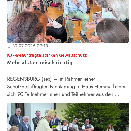
30.07.2026 09:18
notes
KJF-Beauftragte stärken Gewaltschutz
Mehr als technisch richtig
REGENSBURG (ses) – Im Rahmen einer
Schutzbeauftragten-Fachtagung in Haus Hemma haben
sich 90 Teilnehmerinnen und Teilnehmer aus den …