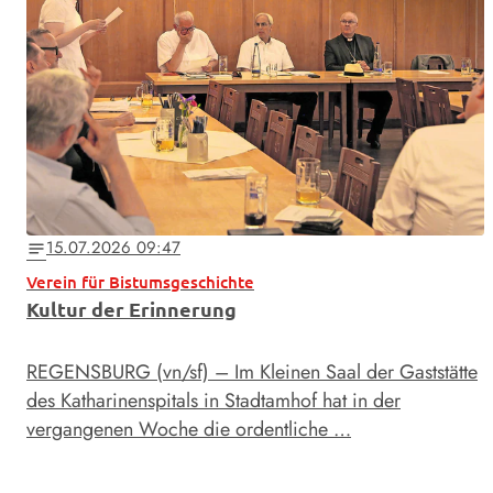
15.07.2026 09:47
notes
Verein für Bistumsgeschichte
Kultur der Erinnerung
REGENSBURG (vn/sf) – Im Kleinen Saal der Gaststätte
des Katharinenspitals in Stadtamhof hat in der
vergangenen Woche die ordentliche …