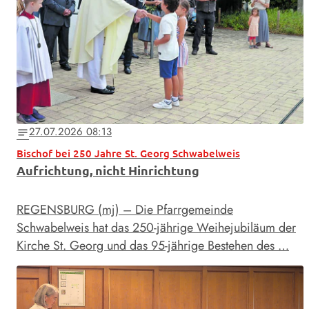
27.07.2026 08:13
notes
Bischof bei 250 Jahre St. Georg Schwabelweis
Aufrichtung, nicht Hinrichtung
REGENSBURG (mj) – Die Pfarrgemeinde
Schwabelweis hat das 250-jährige Weihejubiläum der
Kirche St. Georg und das 95-jährige Bestehen des …