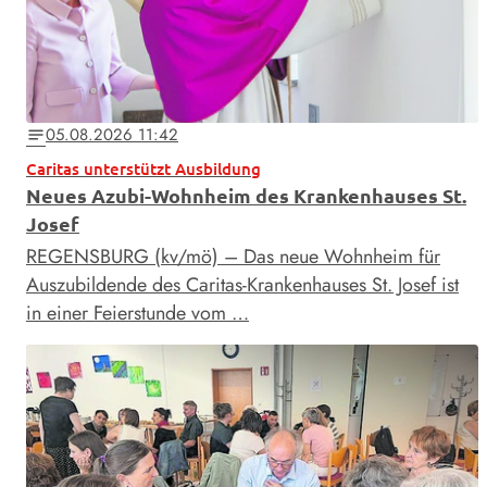
05.08.2026 11:42
notes
Caritas unterstützt Ausbildung
Neues Azubi-Wohnheim des Krankenhauses St.
Josef
REGENSBURG (kv/mö) – Das neue Wohnheim für
Auszubildende des Caritas-Krankenhauses St. Josef ist
in einer Feierstunde vom …