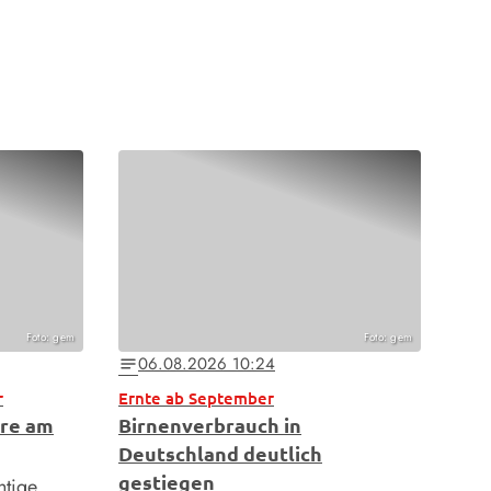
Foto: gem
Foto: gem
06.08.2026 10:24
notes
r
Ernte ab September
are am
Birnenverbrauch in
Deutschland deutlich
gestiegen
htige