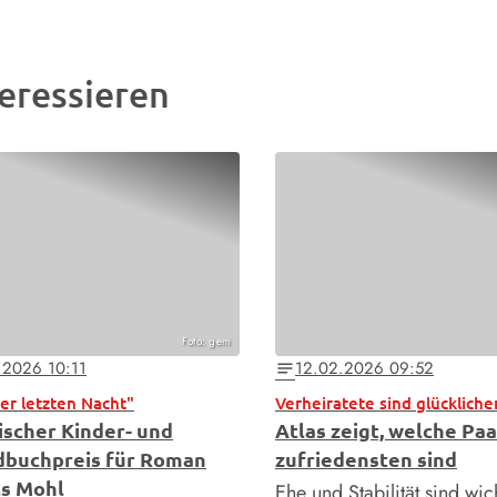
eressieren
Foto: gem
.2026 10:11
12.02.2026 09:52
notes
er letzten Nacht"
Verheiratete sind glückliche
ischer Kinder- und
Atlas zeigt, welche Pa
buchpreis für Roman
zufriedensten sind
ls Mohl
Ehe und Stabilität sind wic