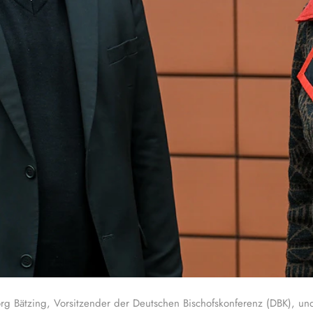
rg Bätzing, Vorsitzender der Deutschen Bischofskonferenz (DBK), un