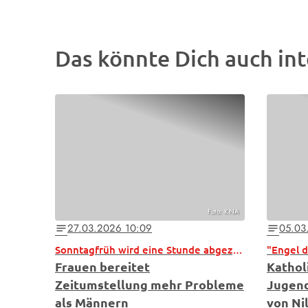
Das könnte Dich auch int
Foto: KNA
27.03.2026 10:09
05.03
notes
notes
Sonntagfrüh wird eine Stunde abgezogen
"Engel d
Frauen bereitet
Kathol
Zeitumstellung mehr Probleme
Jugend
als Männern
von Ni