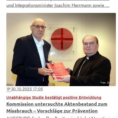
und Integrationsminister Joachim Herrmann sowie …
Foto: Zoepf
30.10.2025 17:05
notes
Unabhängige Studie bestätigt positive Entwicklung
Kommission untersuchte Aktenbestand zum
Missbrauch – Vorschläge zur Prävention