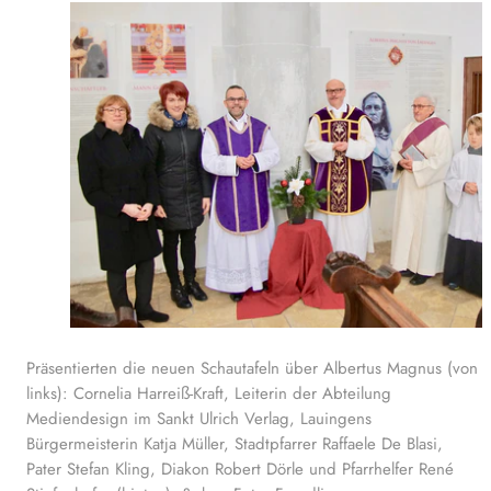
Präsentierten die neuen Schautafeln über Albertus Magnus (von
links): Cornelia Harreiß-Kraft, Leiterin der Abteilung
Mediendesign im Sankt Ulrich Verlag, Lauingens
Bürgermeisterin Katja Müller, Stadtpfarrer Raffaele De Blasi,
Pater Stefan Kling, Diakon Robert Dörle und Pfarrhelfer René