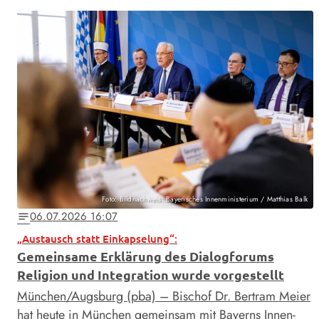
Foto: Bildnachweis: Bayerisches Innenministerium / Matthias Balk
06.07.2026 16:07
notes
„Austausch statt Einkapselung“:
Gemeinsame Erklärung des Dialogforums
Religion und Integration wurde vorgestellt
München/Augsburg (pba) – Bischof Dr. Bertram Meier
hat heute in München gemeinsam mit Bayerns Innen-