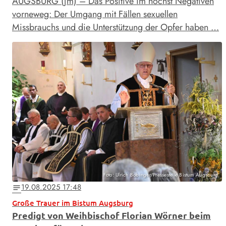
AUGSBURG (jm) – Das Positive im höchst Negativen
vorneweg: Der Umgang mit Fällen sexuellen
Missbrauchs und die Unterstützung der Opfer haben …
Foto: Ulrich Bobinger/Pressestelle Bistum Augsburg
19.08.2025 17:48
notes
Große Trauer im Bistum Augsburg
Predigt von Weihbischof Florian Wörner beim