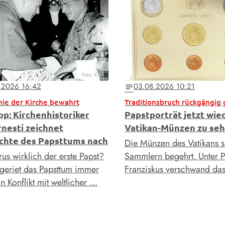
Foto: KNA
.2026 16:42
03.08.2026 10:21
notes
ie der Kirche bewahrt
Traditionsbruch rückgängig
pp: Kirchenhistoriker
Papstporträt jetzt wie
rnesti zeichnet
Vatikan-Münzen zu se
chte des Papsttums nach
Die Münzen des Vatikans s
us wirklich der erste Papst?
Sammlern begehrt. Unter P
eriet das Papsttum immer
Franziskus verschwand da
n Konflikt mit weltlicher …