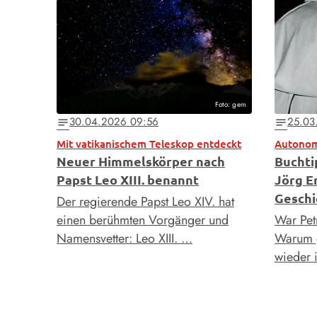
Foto: gem
30.04.2026 09:56
25.03
notes
notes
Mit vatikanischem Teleskop entdeckt
Autonom
Neuer Himmelskörper nach
Buchti
Papst Leo XIII. benannt
Jörg E
Geschi
Der regierende Papst Leo XIV. hat
einen berühmten Vorgänger und
War Petr
Namensvetter: Leo XIII. …
Warum g
wieder i