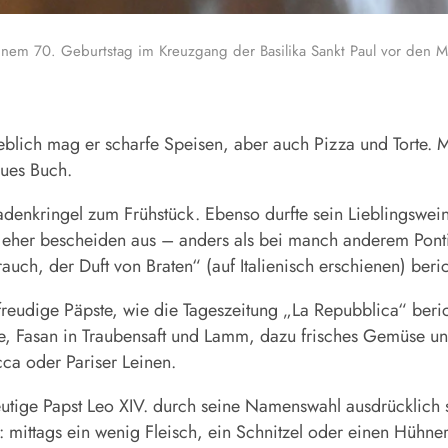
nem 70. Geburtstag im Kreuzgang der Basilika Sankt Paul vor den M
geblich mag er scharfe Speisen, aber auch Pizza und Torte.
eues Buch.
enkringel zum Frühstück. Ebenso durfte sein Lieblingswein 
 eher bescheiden aus – anders als bei manch anderem Ponti
uch, der Duft von Braten“ (auf Italienisch erschienen) beri
reudige Päpste, wie die Tageszeitung „La Repubblica“ berich
ete, Fasan in Traubensaft und Lamm, dazu frisches Gemüse u
ca oder Pariser Leinen.
eutige Papst Leo XIV. durch seine Namenswahl ausdrücklich s
 mittags ein wenig Fleisch, ein Schnitzel oder einen Hühnerf