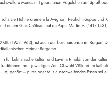
uchsvollere Menüs mit gebratenen Vögelchen am Spieß ode
 schätzte Hühnercreme à la Avignon, Rebhuhn-Suppe und Ka
mit einem Glas Châteauneuf-du-Pape. Martin V. (1417-1431),
XXIII. (1958-1963), ist auch der bescheidenste im Reigen: D
orditalienischen Heimat Bergamo.
in für kulinarische Kultur, und Lavinia Rinaldi von der Kultu
Traditionen ihrer jeweiligen Zeit. Obwohl Völlerei im kath
st, gehört – gutes oder teils ausschweifendes Essen sei ein