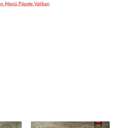
en
Menü
Päpste
Vatikan