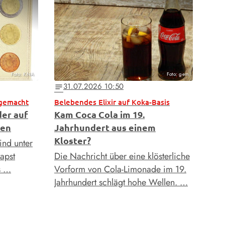
Foto: KNA
Foto: gem
31.07.2026 10:50
notes
 gemacht
Belebendes Elixir auf Koka-Basis
der auf
Kam Coca Cola im 19.
hen
Jahrhundert aus einem
Kloster?
ind unter
apst
Die Nachricht über eine klösterliche
s …
Vorform von Cola-Limonade im 19.
Jahrhundert schlägt hohe Wellen. …