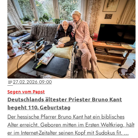
Foto: KNA
27.02.2026 09:00
notes
Segen vom Papst
Deutschlands ältester Priester Bruno Kant
begeht 110. Geburtstag
Der hessische Pfarrer Bruno Kant hat ein biblisches
Alter erreicht. Geboren mitten im Ersten Weltkrieg, hält
er im Internet-Zeitalter seinen Kopf mit Sudokus fit. …