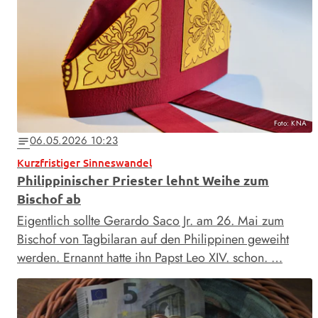
Foto: KNA
06.05.2026 10:23
notes
Kurzfristiger Sinneswandel
Philippinischer Priester lehnt Weihe zum
Bischof ab
Eigentlich sollte Gerardo Saco Jr. am 26. Mai zum
Bischof von Tagbilaran auf den Philippinen geweiht
werden. Ernannt hatte ihn Papst Leo XIV. schon. …