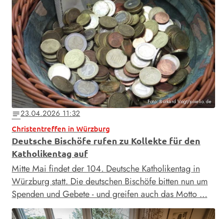
Foto: Burkard Vogt/pixelio.de
23.04.2026 11:32
notes
Christentreffen in Würzburg
Deutsche Bischöfe rufen zu Kollekte für den
Katholikentag auf
Mitte Mai findet der 104. Deutsche Katholikentag in
Würzburg statt. Die deutschen Bischöfe bitten nun um
Spenden und Gebete - und greifen auch das Motto …