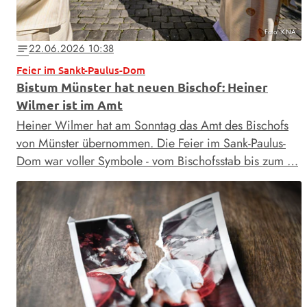
Foto: KNA
22.06.2026 10:38
notes
Feier im Sankt-Paulus-Dom
Bistum Münster hat neuen Bischof: Heiner
Wilmer ist im Amt
Heiner Wilmer hat am Sonntag das Amt des Bischofs
von Münster übernommen. Die Feier im Sank-Paulus-
Dom war voller Symbole - vom Bischofsstab bis zum …