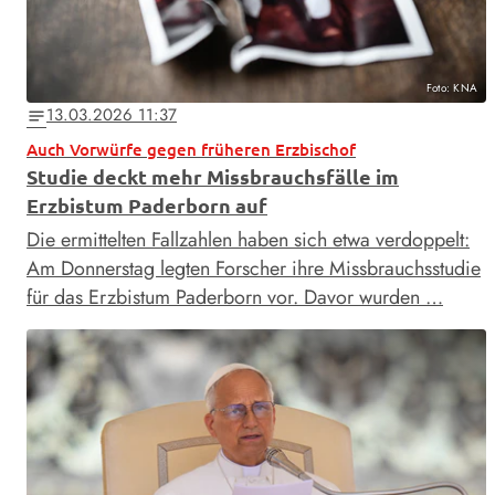
Foto: KNA
13.03.2026 11:37
notes
Auch Vorwürfe gegen früheren Erzbischof
Studie deckt mehr Missbrauchsfälle im
Erzbistum Paderborn auf
Die ermittelten Fallzahlen haben sich etwa verdoppelt:
Am Donnerstag legten Forscher ihre Missbrauchsstudie
für das Erzbistum Paderborn vor. Davor wurden …