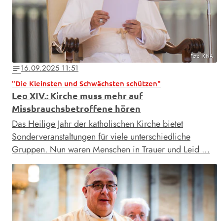
Foto: KNA
16.09.2025 11:51
notes
"Die Kleinsten und Schwächsten schützen"
Leo XIV.: Kirche muss mehr auf
Missbrauchsbetroffene hören
Das Heilige Jahr der katholischen Kirche bietet
Sonderveranstaltungen für viele unterschiedliche
Gruppen. Nun waren Menschen in Trauer und Leid …