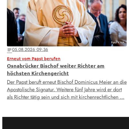
Foto: KNA
05.08.2026 09:36
notes
Erneut vom Papst berufen
Osnabrücker Bischof weiter Richter am
höchsten Kirchengericht
Der Papst beruft erneut Bischof Dominicus Meier an die
Apostolische Signatur. Weitere fünf Jahre wird er dort
als Richter tätig sein und sich mit kirchenrechtlichen …