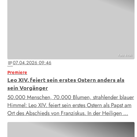
Foto: KNA
07.04.2026 09:46
notes
Premiere
Leo XIV. feiert sein erstes Ostern anders als
sein Vorgänger
50.000 Menschen, 70.000 Blumen, strahlender blauer
Himmel: Leo XIV. feiert sein erstes Ostern als Papst am
Ort des Abschieds von Franziskus. In der Heiligen …