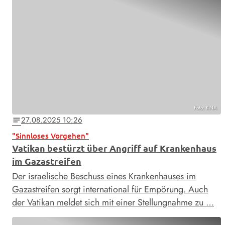
Foto: KNA
27.08.2025 10:26
notes
"Sinnloses Vorgehen"
Vatikan bestürzt über Angriff auf Krankenhaus
im Gazastreifen
Der israelische Beschuss eines Krankenhauses im
Gazastreifen sorgt international für Empörung. Auch
der Vatikan meldet sich mit einer Stellungnahme zu …