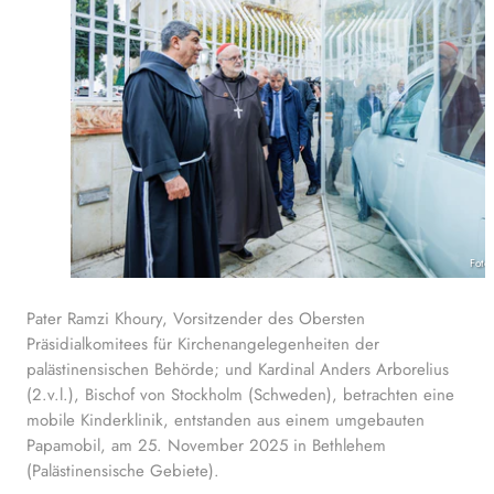
Foto
Pater Ramzi Khoury, Vorsitzender des Obersten
Präsidialkomitees für Kirchenangelegenheiten der
palästinensischen Behörde; und Kardinal Anders Arborelius
(2.v.l.), Bischof von Stockholm (Schweden), betrachten eine
mobile Kinderklinik, entstanden aus einem umgebauten
Papamobil, am 25. November 2025 in Bethlehem
(Palästinensische Gebiete).