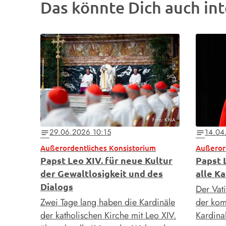
Das könnte Dich auch int
Foto: KNA
29.06.2026 10:15
14.04
notes
notes
Außerordentliches Konsistorium
Außeror
Papst Leo XIV. für neue Kultur
Papst 
der Gewaltlosigkeit und des
alle K
Dialogs
Der Vat
Zwei Tage lang haben die Kardinäle
der ko
der katholischen Kirche mit Leo XIV.
Kardin