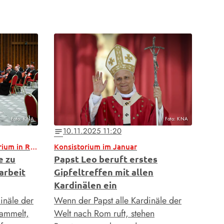
Foto: KNA
Foto: KNA
10.11.2025 11:20
notes
Außerordentliches Konsistorium in Rom
Konsistorium im Januar
e zu
Papst Leo beruft erstes
arbeit
Gipfeltreffen mit allen
Kardinälen ein
dinäle der
Wenn der Papst alle Kardinäle der
sammelt,
Welt nach Rom ruft, stehen