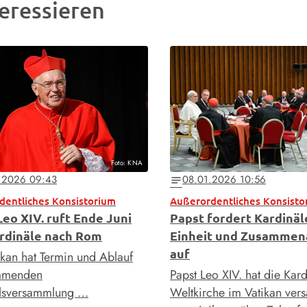
eressieren
Foto: KNA
.2026 09:43
08.01.2026 10:56
notes
dentliches Konsistorium
Leo XIV. ruft Ende Juni
Papst fordert Kardinäl
ardinäle nach Rom
Einheit und Zusammen
auf
ikan hat Termin und Ablauf
mmenden
Papst Leo XIV. hat die Kar
alsversammlung …
Weltkirche im Vatikan ver