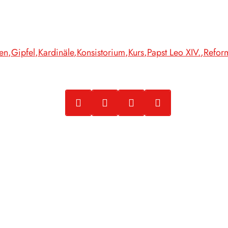
en
Gipfel
Kardinäle
Konsistorium
Kurs
Papst Leo XIV.
Refor