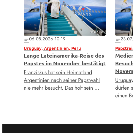
Foto: KNA
06.08.2026 10:19
23.07
notes
notes
Uruguay, Argentinien, Peru
Lange Lateinamerika-Reise des
Medien
Papstes im November bestätigt
Besuch
Novem
Franziskus hat sein Heimatland
Argentinien nach seiner Papstwahl
Uruguay
nie mehr besucht. Das holt sein …
dürfen 
einen B