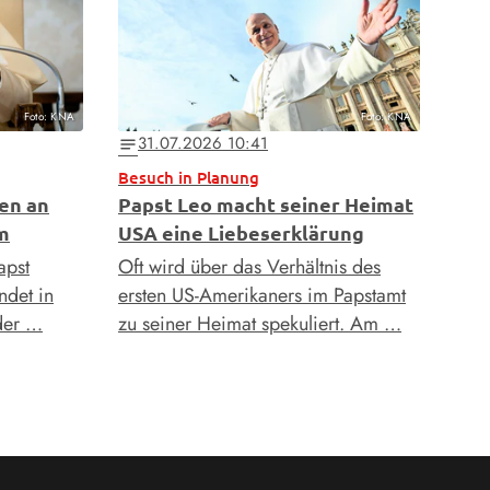
Foto: KNA
Foto: KNA
31.07.2026 10:41
notes
Besuch in Planung
en an
Papst Leo macht seiner Heimat
m
USA eine Liebeserklärung
apst
Oft wird über das Verhältnis des
ndet in
ersten US-Amerikaners im Papstamt
der …
zu seiner Heimat spekuliert. Am …