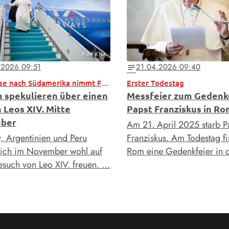
Foto: KNA
.2026 09:51
21.04.2026 09:40
notes
Papstreise nach Südamerika nimmt Formen an
Erster Todestag
 spekulieren über einen
Messfeier zum Gedenk
 Leos XIV. Mitte
Papst Franziskus in Ro
ber
Am 21. April 2025 starb P
, Argentinien und Peru
Franziskus. Am Todestag fi
sich im November wohl auf
Rom eine Gedenkfeier in 
esuch von Leo XIV. freuen. …