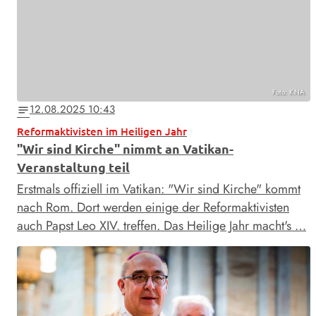
Foto: KNA
12.08.2025 10:43
notes
Reformaktivisten im Heiligen Jahr
"Wir sind Kirche" nimmt an Vatikan-
Veranstaltung teil
Erstmals offiziell im Vatikan: "Wir sind Kirche" kommt
nach Rom. Dort werden einige der Reformaktivisten
auch Papst Leo XIV. treffen. Das Heilige Jahr macht's …