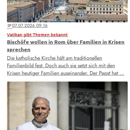
07.07.2026 09:16
notes
Vatikan gibt Themen bekannt
Bischöfe wollen in Rom über Familien in Krisen
sprechen
Die katholische Kirche hält am traditionellen
Familienbild fest. Doch auch sie setzt sich mit den
Krisen heutiger Familien auseinander. Der Papst hat …