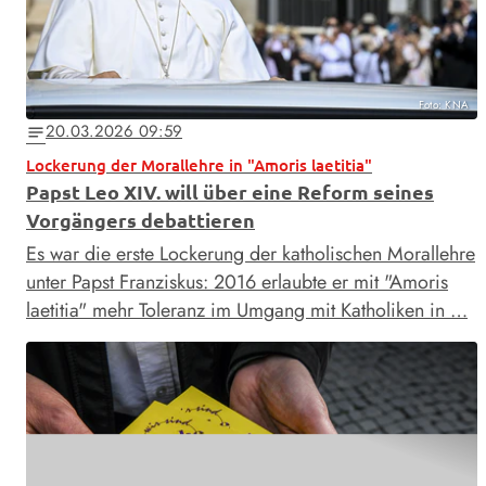
Foto: KNA
20.03.2026 09:59
notes
Lockerung der Morallehre in "Amoris laetitia"
Papst Leo XIV. will über eine Reform seines
Vorgängers debattieren
Es war die erste Lockerung der katholischen Morallehre
unter Papst Franziskus: 2016 erlaubte er mit "Amoris
laetitia" mehr Toleranz im Umgang mit Katholiken in …