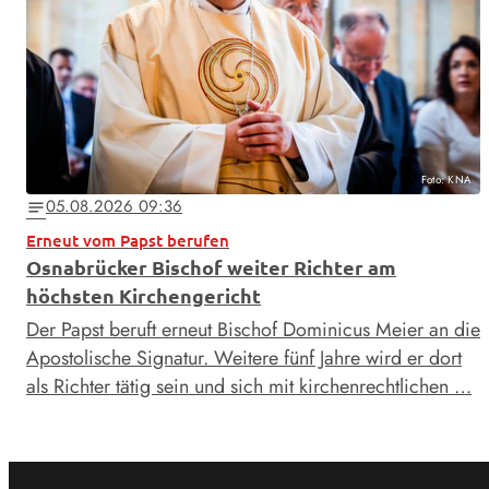
Foto: KNA
05.08.2026 09:36
notes
Erneut vom Papst berufen
Osnabrücker Bischof weiter Richter am
höchsten Kirchengericht
Der Papst beruft erneut Bischof Dominicus Meier an die
Apostolische Signatur. Weitere fünf Jahre wird er dort
als Richter tätig sein und sich mit kirchenrechtlichen …