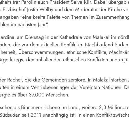
ts traf Parolin auch Präsident Salva Kiir. Dabei übergab 
Erzbischof Justin Welby und dem Moderator der Kirche von S
ngsangaben "eine breite Palette von Themen im Zusammenhan
len im nächsten Jahr".
Kardinal am Dienstag in der Kathedrale von Malakal im nörd
rten, die vor dem aktuellen Konflikt im Nachbarland Sudan
cherheit, Überschwemmungen, ethnische Konflikte, Machtkämp
rgerkriegs, den anhaltenden ethnischen Konflikten und in jü
der Rache", die die Gemeinden zerstöre. In Malakal starbe
ten in einem Vertriebenenlager der Vereinten Nationen. D
ergte es über 37.000 Menschen.
en als Binnenvertriebene im Land, weitere 2,3 Millionen s
üdsudan seit 2011 unabhängig ist, in einen Konflikt zwisc