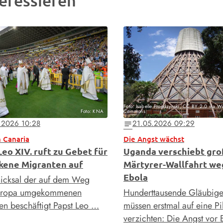
eressieren
Foto: Isabelle Prondzynski, CC BY 2.0 via W
Foto: KNA
Commons
.2026 10:28
21.05.2026 09:29
notes
 Canaria
Die Angst wächst
Leo XIV. ruft zu Gebet für
Uganda verschiebt gr
kene Migranten auf
Märtyrer-Wallfahrt w
Ebola
icksal der auf dem Weg
uropa umgekommenen
Hunderttausende Gläubige 
en beschäftigt Papst Leo …
müssen erstmal auf eine Pi
verzichten: Die Angst vor