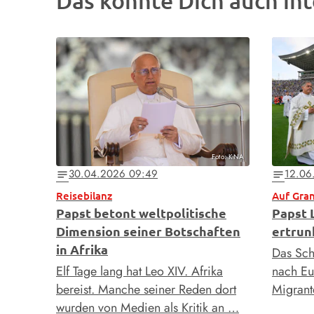
Das könnte Dich auch int
Foto: KNA
30.04.2026 09:49
12.06
notes
notes
Reisebilanz
Auf Gran
Papst betont weltpolitische
Papst 
Dimension seiner Botschaften
ertrun
in Afrika
Das Sch
Elf Tage lang hat Leo XIV. Afrika
nach E
bereist. Manche seiner Reden dort
Migrant
wurden von Medien als Kritik an …