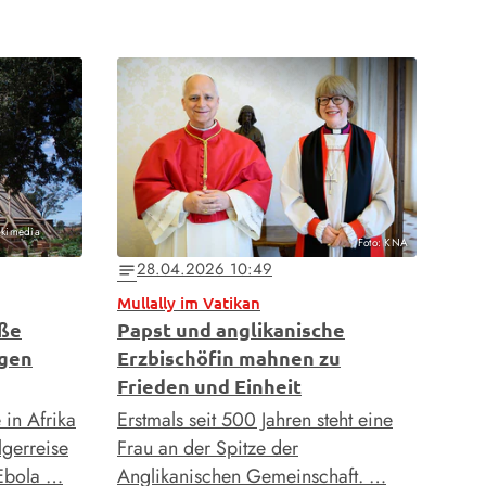
ikimedia
Foto: KNA
28.04.2026 10:49
notes
Mullally im Vatikan
oße
Papst und anglikanische
egen
Erzbischöfin mahnen zu
Frieden und Einheit
in Afrika
Erstmals seit 500 Jahren steht eine
lgerreise
Frau an der Spitze der
 Ebola …
Anglikanischen Gemeinschaft. …