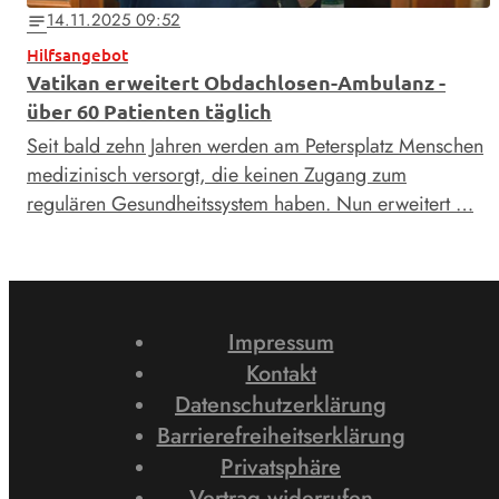
14.11.2025 09:52
notes
Hilfsangebot
Vatikan erweitert Obdachlosen-Ambulanz -
über 60 Patienten täglich
Seit bald zehn Jahren werden am Petersplatz Menschen
medizinisch versorgt, die keinen Zugang zum
regulären Gesundheitssystem haben. Nun erweitert …
Impressum
Kontakt
Datenschutzerklärung
Barrierefreiheitserklärung
Privatsphäre
Vertrag widerrufen