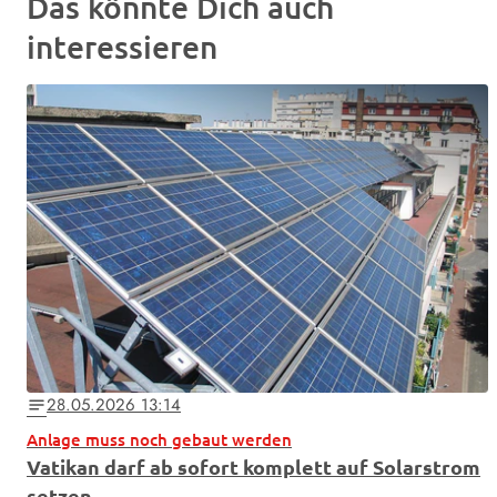
Das könnte Dich auch
interessieren
28.05.2026 13:14
notes
Anlage muss noch gebaut werden
Vatikan darf ab sofort komplett auf Solarstrom
setzen