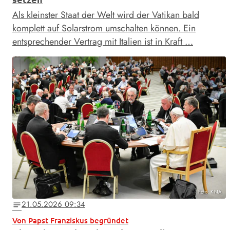
Als kleinster Staat der Welt wird der Vatikan bald
komplett auf Solarstrom umschalten können. Ein
entsprechender Vertrag mit Italien ist in Kraft …
Foto: KNA
21.05.2026 09:34
notes
Von Papst Franziskus begründet