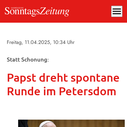
menu
Freitag, 11.04.2025
, 10:34 Uhr
Statt Schonung:
Papst dreht spontane
Runde im Petersdom