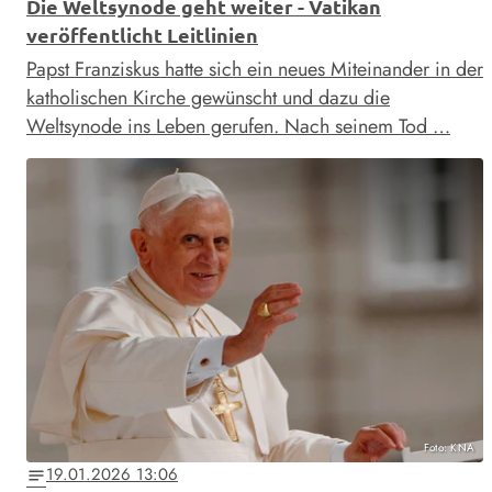
Die Weltsynode geht weiter - Vatikan
veröffentlicht Leitlinien
Papst Franziskus hatte sich ein neues Miteinander in der
katholischen Kirche gewünscht und dazu die
Weltsynode ins Leben gerufen. Nach seinem Tod …
Foto: KNA
19.01.2026 13:06
notes