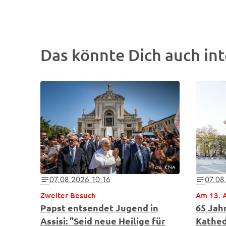
Das könnte Dich auch int
Foto: KNA
07.08.2026 10:16
07.08
notes
notes
Zweiter Besuch
Am 13. 
Papst entsendet Jugend in
65 Jah
Assisi: "Seid neue Heilige für
Kathed