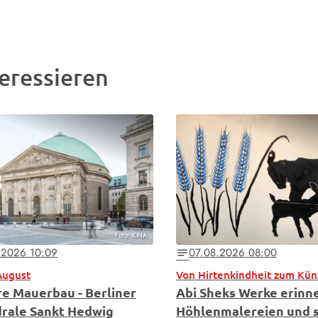
eressieren
Foto: KNA
.2026 10:09
07.08.2026 08:00
notes
August
Von Hirtenkindheit zum Kün
re Mauerbau - Berliner
Abi Sheks Werke erinn
rale Sankt Hedwig
Höhlenmalereien und 