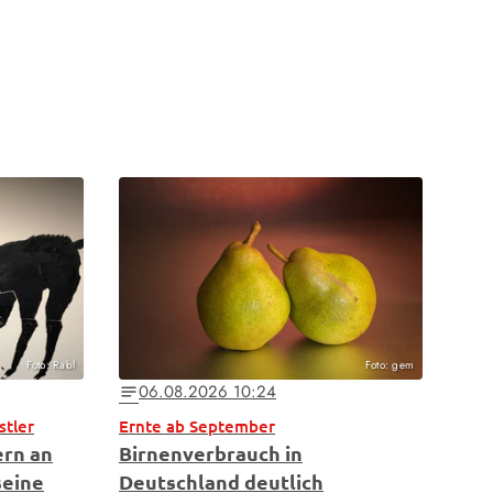
Foto: Rabl
Foto: gem
06.08.2026 10:24
notes
stler
Ernte ab September
ern an
Birnenverbrauch in
seine
Deutschland deutlich