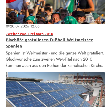
Foto: KNA
20.07.2026 12:05
notes
Zweiter WM-Titel nach 2010
Bischöfe gratulieren Fußball-Weltmeister
Spanien
Spanien ist Weltmeister - und die ganze Welt gratuliert.
Glückwünsche zum zweiten WM-Titel nach 2010
kommen auch aus den Reihen der katholischen Kirche.