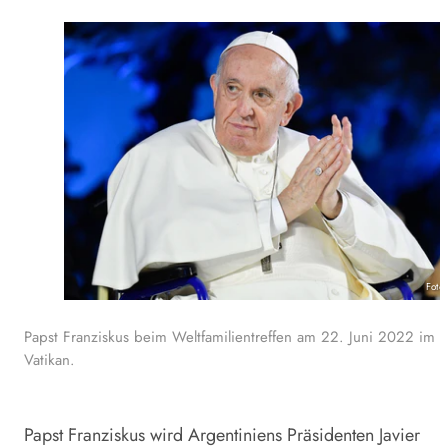
Foto
Papst Franziskus beim Weltfamilientreffen am 22. Juni 2022 im
Vatikan.
Papst Franziskus wird Argentiniens Präsidenten Javier