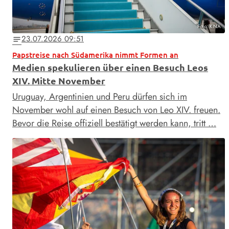
Foto: KNA
23.07.2026 09:51
notes
Papstreise nach Südamerika nimmt Formen an
Medien spekulieren über einen Besuch Leos
XIV. Mitte November
Uruguay, Argentinien und Peru dürfen sich im
November wohl auf einen Besuch von Leo XIV. freuen.
Bevor die Reise offiziell bestätigt werden kann, tritt …