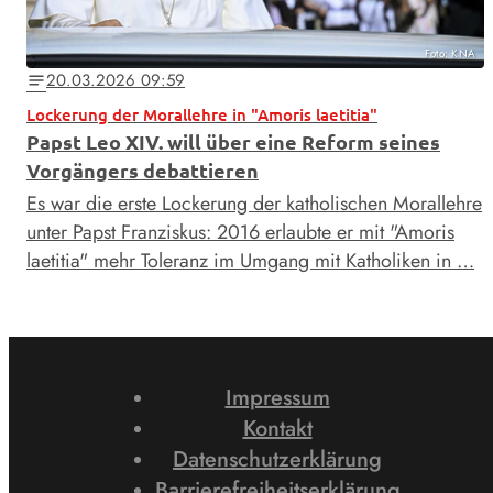
Foto: KNA
20.03.2026 09:59
notes
Lockerung der Morallehre in "Amoris laetitia"
Papst Leo XIV. will über eine Reform seines
Vorgängers debattieren
Es war die erste Lockerung der katholischen Morallehre
unter Papst Franziskus: 2016 erlaubte er mit "Amoris
laetitia" mehr Toleranz im Umgang mit Katholiken in …
Impressum
Kontakt
Datenschutzerklärung
Barrierefreiheitserklärung