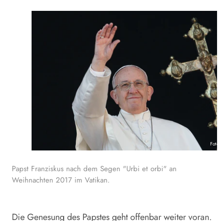
Foto
Papst Franziskus nach dem Segen "Urbi et orbi" an
Weihnachten 2017 im Vatikan.
Die Genesung des Papstes geht offenbar weiter voran.