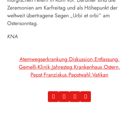
liturgischen Feiern in Rom vor. Darunter sind die
Zeremonien am Karfreitag und als Höhepunkt der
weltweit übertragene Segen „Urbi et orbi“ am
Ostersonntag.
KNA
Atemwegserkrankung
Diskussion
Entlassung
Gemelli-Klinik
Jahrestag
Krankenhaus
Ostern
Papst Franziskus
Papstwahl
Vatikan