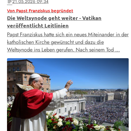
21.05.2026 09:34
notes
Von Papst Franziskus begründet
Die Weltsynode geht weiter - Vatikan
veröffentlicht Leitlinien
Papst Franziskus hatte sich ein neues Miteinander in der
katholischen Kirche gewünscht und dazu die
Weltsynode ins Leben gerufen. Nach seinem Tod …