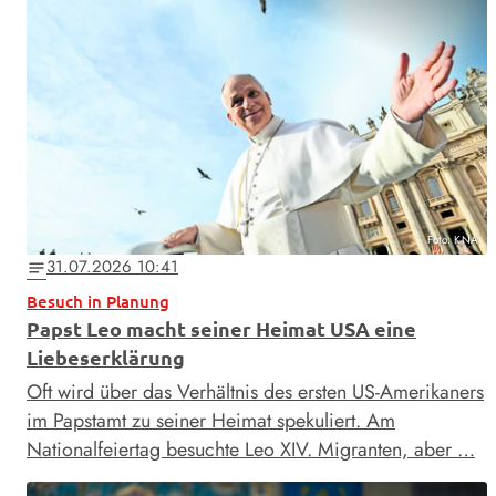
Foto: KNA
31.07.2026 10:41
notes
Besuch in Planung
Papst Leo macht seiner Heimat USA eine
Liebeserklärung
Oft wird über das Verhältnis des ersten US-Amerikaners
im Papstamt zu seiner Heimat spekuliert. Am
Nationalfeiertag besuchte Leo XIV. Migranten, aber …