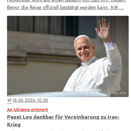
Bevor die Reise offiziell bestätigt werden kann, tritt …
Foto: KNA
18.06.2026 10:30
notes
An Ukraine erinnert
Papst Leo dankbar für Vereinbarung zu Iran-
Krieg