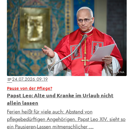
Foto: KNA
24.07.2026 09:19
notes
Pause von der Pflege?
Papst Leo: Alte und Kranke im Urlaub nicht
allein lassen
Ferien heißt für viele auch: Abstand von
pflegebedürftigen Angehörigen. Papst Leo XIV. sieht so
ein Pausieren-Lassen mitmenschlicher …