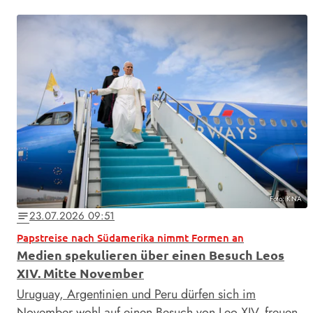
Foto: KNA
23.07.2026 09:51
notes
Papstreise nach Südamerika nimmt Formen an
Medien spekulieren über einen Besuch Leos
XIV. Mitte November
Uruguay, Argentinien und Peru dürfen sich im
November wohl auf einen Besuch von Leo XIV. freuen.