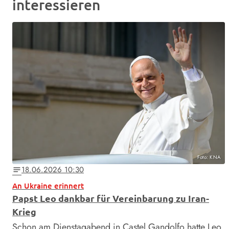
interessieren
Foto: KNA
18.06.2026 10:30
notes
An Ukraine erinnert
Papst Leo dankbar für Vereinbarung zu Iran-
Krieg
Schon am Dienstagabend in Castel Gandolfo hatte Leo