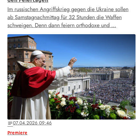
Im russischen Angriffskrieg gegen die Ukraine sollen
ab Samstagnachmittag für 32 Stunden die Waffen
schweigen. Denn dann feiern orthodoxe und …
Foto: KNA
07.04.2026 09:46
notes
Premiere