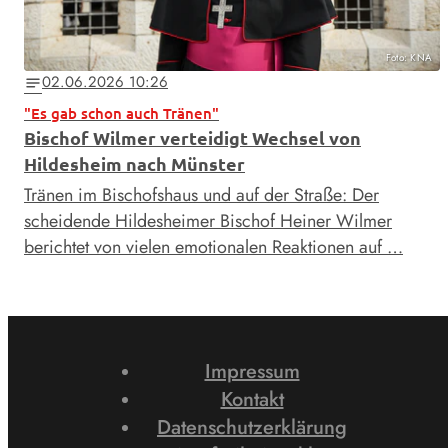
Foto: KNA
02.06.2026 10:26
notes
"Es gab schon auch Tränen"
Bischof Wilmer verteidigt Wechsel von
Hildesheim nach Münster
Tränen im Bischofshaus und auf der Straße: Der
scheidende Hildesheimer Bischof Heiner Wilmer
berichtet von vielen emotionalen Reaktionen auf …
Impressum
Kontakt
Datenschutzerklärung