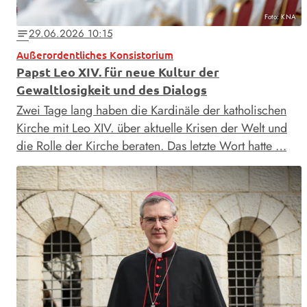
Foto: KNA
29.06.2026 10:15
notes
Außerordentliches Konsistorium
Papst Leo XIV. für neue Kultur der
Gewaltlosigkeit und des Dialogs
Zwei Tage lang haben die Kardinäle der katholischen
Kirche mit Leo XIV. über aktuelle Krisen der Welt und
die Rolle der Kirche beraten. Das letzte Wort hatte …