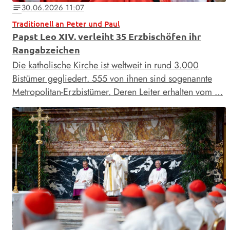
30.06.2026 11:07
notes
Traditionell an Peter und Paul
Papst Leo XIV. verleiht 35 Erzbischöfen ihr
Rangabzeichen
Die katholische Kirche ist weltweit in rund 3.000
Bistümer gegliedert. 555 von ihnen sind sogenannte
Metropolitan-Erzbistümer. Deren Leiter erhalten vom …