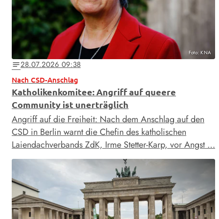
Foto: KNA
28.07.2026 09:38
notes
Nach CSD-Anschlag
Katholikenkomitee: Angriff auf queere
Community ist unerträglich
Angriff auf die Freiheit: Nach dem Anschlag auf den
CSD in Berlin warnt die Chefin des katholischen
Laiendachverbands ZdK, Irme Stetter-Karp, vor Angst …