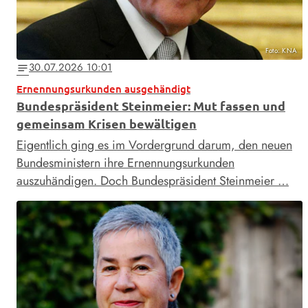
Foto: KNA
30.07.2026 10:01
notes
Ernennungsurkunden ausgehändigt
Bundespräsident Steinmeier: Mut fassen und
gemeinsam Krisen bewältigen
Eigentlich ging es im Vordergrund darum, den neuen
Bundesministern ihre Ernennungsurkunden
auszuhändigen. Doch Bundespräsident Steinmeier …