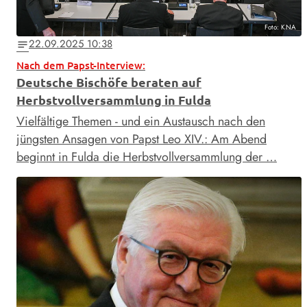
Foto: KNA
22.09.2025 10:38
notes
Nach dem Papst-Interview:
Deutsche Bischöfe beraten auf
Herbstvollversammlung in Fulda
Vielfältige Themen - und ein Austausch nach den
jüngsten Ansagen von Papst Leo XIV.: Am Abend
beginnt in Fulda die Herbstvollversammlung der …