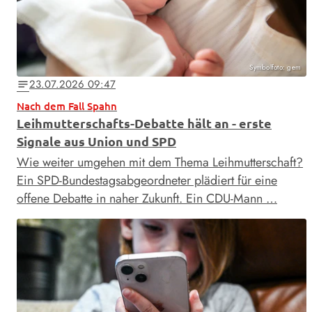
Symbolfoto: gem
23.07.2026 09:47
notes
Nach dem Fall Spahn
Leihmutterschafts-Debatte hält an - erste
Signale aus Union und SPD
Wie weiter umgehen mit dem Thema Leihmutterschaft?
Ein SPD-Bundestagsabgeordneter plädiert für eine
offene Debatte in naher Zukunft. Ein CDU-Mann …