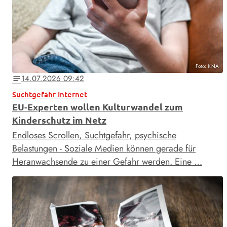
Foto: KNA
14.07.2026 09:42
notes
Suchtgefahr Internet
EU-Experten wollen Kulturwandel zum
Kinderschutz im Netz
Endloses Scrollen, Suchtgefahr, psychische
Belastungen - Soziale Medien können gerade für
Heranwachsende zu einer Gefahr werden. Eine …