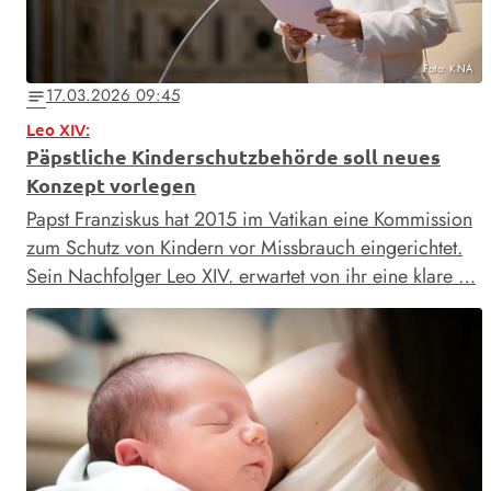
Foto: KNA
17.03.2026 09:45
notes
Leo XIV:
Päpstliche Kinderschutzbehörde soll neues
Konzept vorlegen
Papst Franziskus hat 2015 im Vatikan eine Kommission
zum Schutz von Kindern vor Missbrauch eingerichtet.
Sein Nachfolger Leo XIV. erwartet von ihr eine klare …