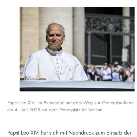
Foto
Papst Leo XIV. im Papamobil auf dem Weg zur Generalaudienz
am 4. Juni 2025 auf dem Petersplatz im Vatikan.
Papst
Leo XIV. hat sich mit Nachdruck zum Einsatz der