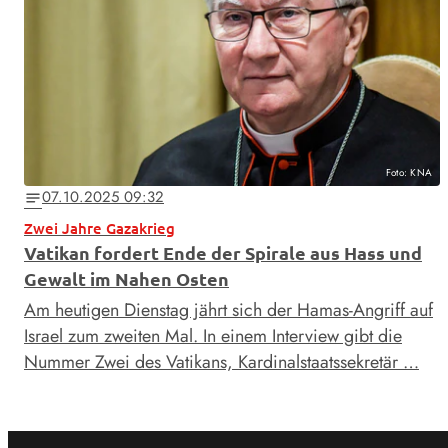
Foto: KNA
07.10.2025 09:32
notes
Zwei Jahre Gazakrieg
Vatikan fordert Ende der Spirale aus Hass und
Gewalt im Nahen Osten
Am heutigen Dienstag jährt sich der Hamas-Angriff auf
Israel zum zweiten Mal. In einem Interview gibt die
Nummer Zwei des Vatikans, Kardinalstaatssekretär …