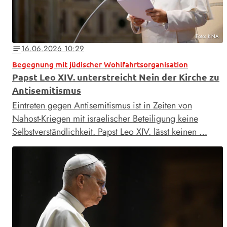
Foto: KNA
16.06.2026 10:29
notes
Begegnung mit jüdischer Wohlfahrtsorganisation
Papst Leo XIV. unterstreicht Nein der Kirche zu
Antisemitismus
Eintreten gegen Antisemitismus ist in Zeiten von
Nahost-Kriegen mit israelischer Beteiligung keine
Selbstverständlichkeit. Papst Leo XIV. lässt keinen …