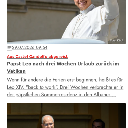
Foto: KNA
29.07.2026 09:54
notes
Aus Castel Gandolfo abgereist
Papst Leo nach drei Wochen Urlaub zurück im
Vatikan
Wenn für andere die Ferien erst beginnen, heißt es für
Leo XIV. "back to work". Drei Wochen verbrachte er in
der päpstlichen Sommerresidenz in den Albaner …