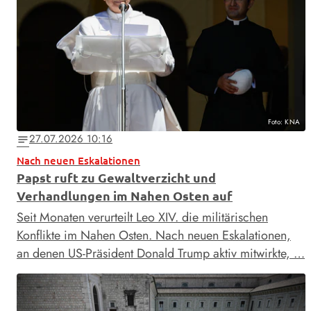
Foto: KNA
27.07.2026 10:16
notes
Nach neuen Eskalationen
Papst ruft zu Gewaltverzicht und
Verhandlungen im Nahen Osten auf
Seit Monaten verurteilt Leo XIV. die militärischen
Konflikte im Nahen Osten. Nach neuen Eskalationen,
an denen US-Präsident Donald Trump aktiv mitwirkte, …