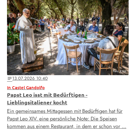
Foto: KNA
13.07.2026 10:40
notes
In Castel Gandolfo
Papst Leo isst mit Bedürftigen -
Lieblingsitaliener kocht
Ein gemeinsames Mittagessen mit Bedürftigen hat für
Papst Leo XIV. eine persönliche Note: Die Speisen
kommen aus einem Restaurant, in dem er schon vor …