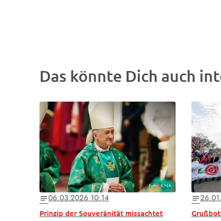
Das könnte Dich auch int
Foto: KNA
06.03.2026 10:14
26.01
notes
notes
Prinzip der Souveränität missachtet