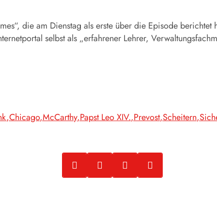
es“, die am Dienstag als erste über die Episode berichtet 
ternetportal selbst als „erfahrener Lehrer, Verwaltungsfach
nk
Chicago
McCarthy
Papst Leo XIV.
Prevost
Scheitern
Sich