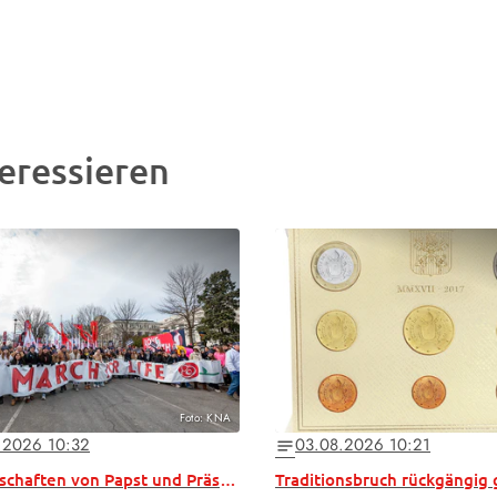
eressieren
Foto: KNA
.2026 10:32
03.08.2026 10:21
notes
Grußbotschaften von Papst und Präsident
Traditionsbruch rückgängig