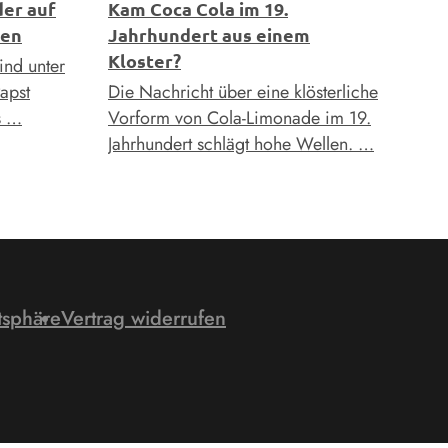
der auf
Kam Coca Cola im 19.
hen
Jahrhundert aus einem
Kloster?
ind unter
apst
Die Nachricht über eine klösterliche
s …
Vorform von Cola-Limonade im 19.
Jahrhundert schlägt hohe Wellen. …
tsphäre
Vertrag widerrufen