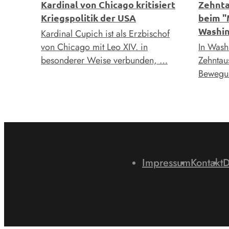
Kardinal von Chicago kritisiert
Zehnta
Kriegspolitik der USA
beim "
Washi
Kardinal Cupich ist als Erzbischof
von Chicago mit Leo XIV. in
In Wash
besonderer Weise verbunden, …
Zehntau
Bewegun
Impressum
Kontakt
D