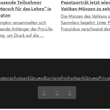
usende Teilnehmer
Papstporträt jetzt wie
Marsch für das Leben" in
Vatikan-Münzen zu se
ngton
Die Münzen des Vatikans s
ington versammelten sich
Sammlern begehrt. Unter P
sende Anhänger der Pro-Life-
Franziskus verschwand da
g, um Druck auf die …
atenschutzerklärung
Barrierefreiheitserklärung
Priva