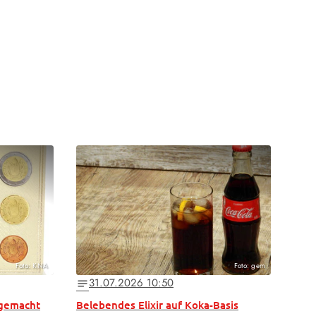
Foto: KNA
Foto: gem
31.07.2026 10:50
notes
 gemacht
Belebendes Elixir auf Koka-Basis