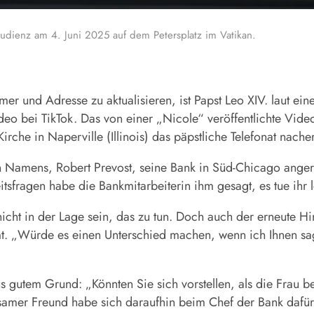
dienz am 4. Juni 2025 auf dem Petersplatz im Vatikan.
er und Adresse zu aktualisieren, ist Papst
Leo
XIV. laut ein
 bei TikTok. Das von einer „Nicole“ veröffentlichte Video
rche in Naperville (Illinois) das päpstliche Telefonat nacher
n Namens, Robert Prevost, seine
Bank
in Süd-Chicago anger
itsfragen habe die Bankmitarbeiterin ihm gesagt, es tue ihr
icht in der Lage sein, das zu tun. Doch auch der erneute Hi
. „Würde es einen Unterschied machen, wenn ich Ihnen sag
aus gutem Grund: „Könnten Sie sich vorstellen, als die Frau b
samer Freund habe sich daraufhin beim Chef der
Bank
dafür