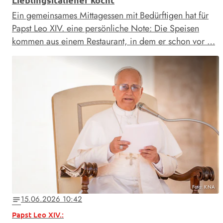
Ein gemeinsames Mittagessen mit Bedürftigen hat für
Papst Leo XIV. eine persönliche Note: Die Speisen
kommen aus einem Restaurant, in dem er schon vor …
Foto: KNA
15.06.2026 10:42
notes
Papst Leo XIV.: