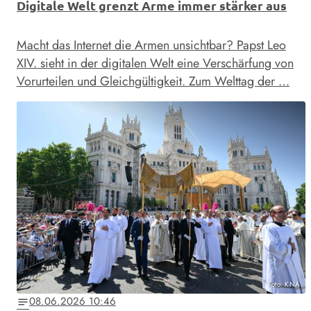
Digitale Welt grenzt Arme immer stärker aus
Macht das Internet die Armen unsichtbar? Papst Leo
XIV. sieht in der digitalen Welt eine Verschärfung von
Vorurteilen und Gleichgültigkeit. Zum Welttag der …
Foto: KNA
08.06.2026 10:46
notes