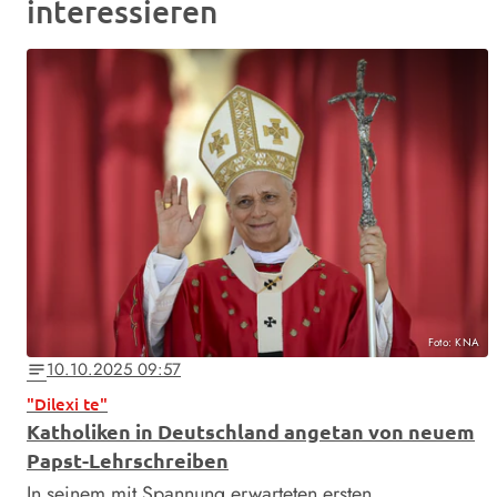
interessieren
Foto: KNA
10.10.2025 09:57
notes
"Dilexi te"
Katholiken in Deutschland angetan von neuem
Papst-Lehrschreiben
In seinem mit Spannung erwarteten ersten