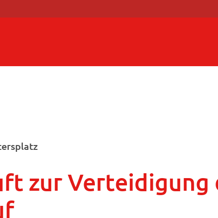
ersplatz
uft zur Verteidigung
uf