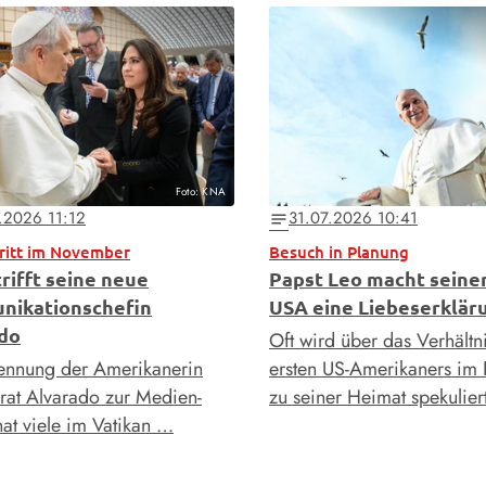
Foto: KNA
.2026 11:12
31.07.2026 10:41
notes
ritt im November
Besuch in Planung
rifft seine neue
Papst Leo macht seine
ikationschefin
USA eine Liebeserklär
do
Oft wird über das Verhältn
ennung der Amerikanerin
ersten US-Amerikaners im 
rat Alvarado zur Medien-
zu seiner Heimat spekulie
hat viele im Vatikan …