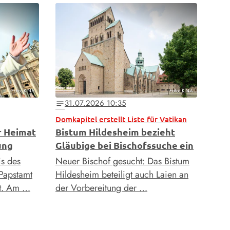
Foto: KNA
Foto: KNA
31.07.2026 10:35
notes
Domkapitel erstellt Liste für Vatikan
r Heimat
Bistum Hildesheim bezieht
ung
Gläubige bei Bischofssuche ein
is des
Neuer Bischof gesucht: Das Bistum
Papstamt
Hildesheim beteiligt auch Laien an
rt. Am …
der Vorbereitung der …