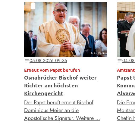
Foto: KNA
05.08.2026 09:36
04.08
notes
notes
Erneut vom Papst berufen
Amtsant
Osnabrücker Bischof weiter
Papst t
Richter am höchsten
Kommun
Kirchengericht
Alvara
Der Papst beruft erneut Bischof
Die Ern
Dominicus Meier an die
Montser
Apostolische Signatur. Weitere …
Chefin 