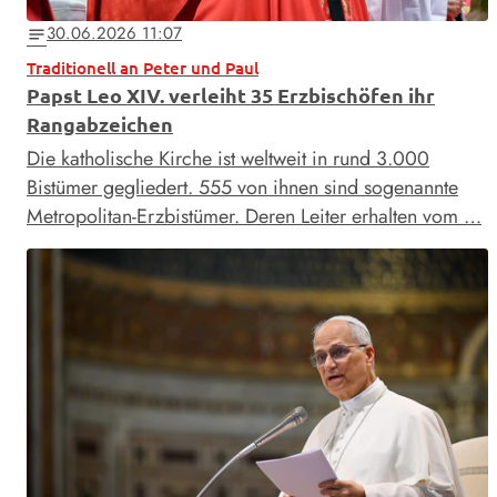
30.06.2026 11:07
notes
Traditionell an Peter und Paul
Papst Leo XIV. verleiht 35 Erzbischöfen ihr
Rangabzeichen
Die katholische Kirche ist weltweit in rund 3.000
Bistümer gegliedert. 555 von ihnen sind sogenannte
Metropolitan-Erzbistümer. Deren Leiter erhalten vom …