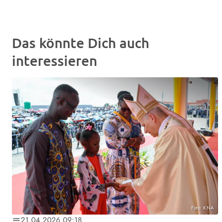
Das könnte Dich auch
interessieren
Foto: KNA
21.04.2026 09:18
notes