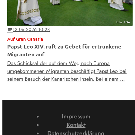
Foto: KNA
12.06.2026 10:28
notes
Auf Gran Canaria
Papst Leo XIV. ruft zu Gebet für ertrunkene
Migranten auf
Das Schicksal der auf dem Weg nach Europa
umgekommenen Migranten beschäftigt Papst Leo bei
seinem Besuch der Kanarischen Inseln. Bei einem …
Impressum
Kontakt
Datenschutzerklärung