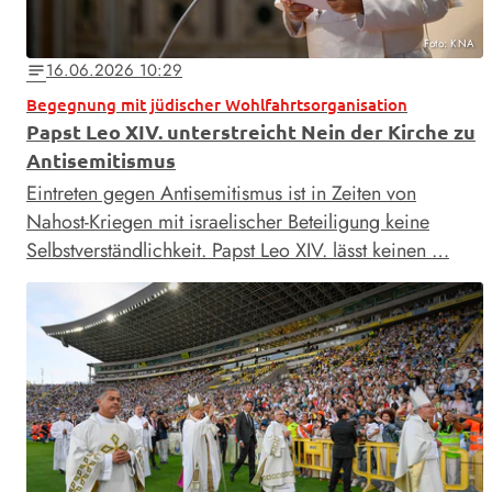
Foto: KNA
16.06.2026 10:29
notes
Begegnung mit jüdischer Wohlfahrtsorganisation
Papst Leo XIV. unterstreicht Nein der Kirche zu
Antisemitismus
Eintreten gegen Antisemitismus ist in Zeiten von
Nahost-Kriegen mit israelischer Beteiligung keine
Selbstverständlichkeit. Papst Leo XIV. lässt keinen …