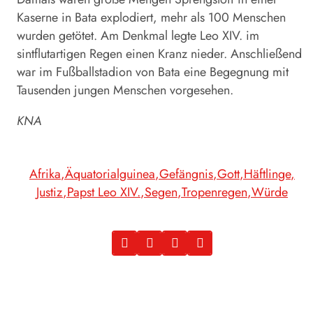
Kaserne in Bata explodiert, mehr als 100 Menschen
wurden getötet. Am Denkmal legte
Leo
XIV. im
sintflutartigen Regen einen Kranz nieder. Anschließend
war im Fußballstadion von Bata eine Begegnung mit
Tausenden jungen Menschen vorgesehen.
KNA
Afrika
Äquatorialguinea
Gefängnis
Gott
Häftlinge
Justiz
Papst Leo XIV.
Segen
Tropenregen
Würde