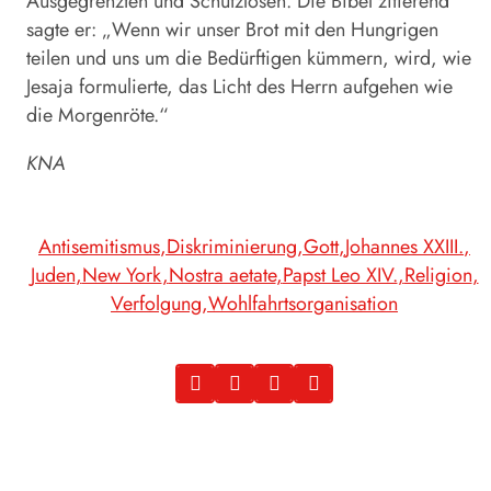
Ausgegrenzten und Schutzlosen. Die Bibel zitierend
sagte er: „Wenn wir unser Brot mit den Hungrigen
teilen und uns um die Bedürftigen kümmern, wird, wie
Jesaja formulierte, das Licht des Herrn aufgehen wie
die Morgenröte.“
KNA
Antisemitismus
Diskriminierung
Gott
Johannes XXIII.
Juden
New York
Nostra aetate
Papst Leo XIV.
Religion
Verfolgung
Wohlfahrtsorganisation