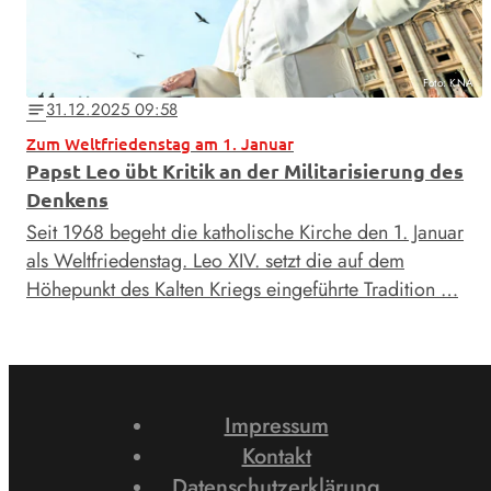
Foto: KNA
31.12.2025 09:58
notes
Zum Weltfriedenstag am 1. Januar
Papst Leo übt Kritik an der Militarisierung des
Denkens
Seit 1968 begeht die katholische Kirche den 1. Januar
als Weltfriedenstag. Leo XIV. setzt die auf dem
Höhepunkt des Kalten Kriegs eingeführte Tradition …
Impressum
Kontakt
Datenschutzerklärung