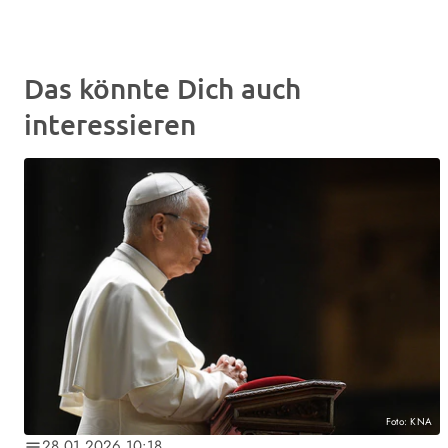
Das könnte Dich auch
interessieren
Foto: KNA
28.01.2026 10:18
notes