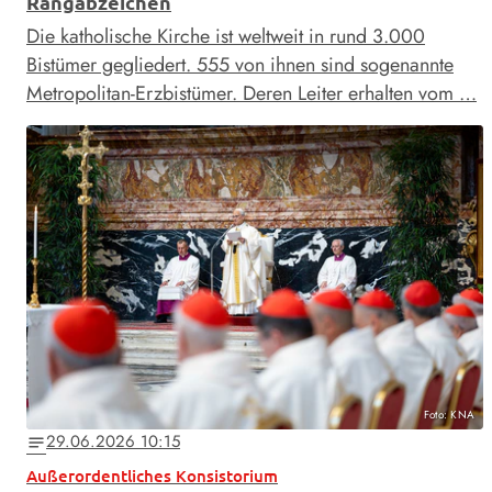
Rangabzeichen
Die katholische Kirche ist weltweit in rund 3.000
Bistümer gegliedert. 555 von ihnen sind sogenannte
Metropolitan-Erzbistümer. Deren Leiter erhalten vom …
Foto: KNA
29.06.2026 10:15
notes
Außerordentliches Konsistorium