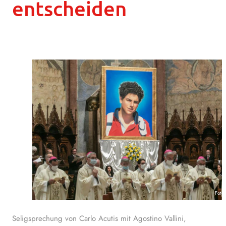
entscheiden
Foto
Seligsprechung von Carlo Acutis mit Agostino Vallini,