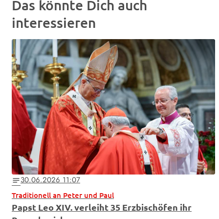
Das könnte Dich auch
interessieren
30.06.2026 11:07
notes
Traditionell an Peter und Paul
Papst Leo XIV. verleiht 35 Erzbischöfen ihr