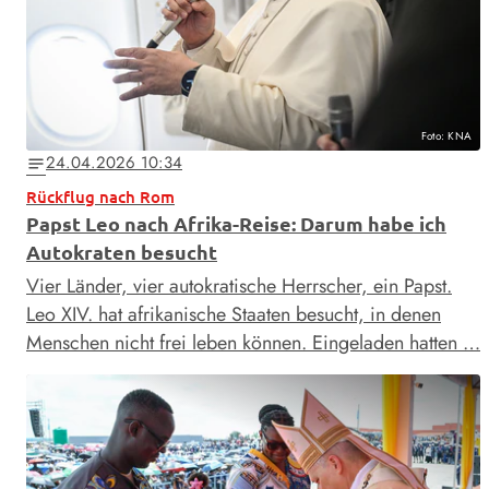
Foto: KNA
24.04.2026 10:34
notes
Rückflug nach Rom
Papst Leo nach Afrika-Reise: Darum habe ich
Autokraten besucht
Vier Länder, vier autokratische Herrscher, ein Papst.
Leo XIV. hat afrikanische Staaten besucht, in denen
Menschen nicht frei leben können. Eingeladen hatten …