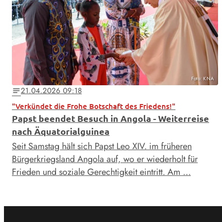
Foto: KNA
21.04.2026 09:18
notes
"Verkündet die Frohe Botschaft des Friedens!"
Papst beendet Besuch in Angola - Weiterreise
nach Äquatorialguinea
Seit Samstag hält sich Papst Leo XIV. im früheren
Bürgerkriegsland Angola auf, wo er wiederholt für
Frieden und soziale Gerechtigkeit eintritt. Am …