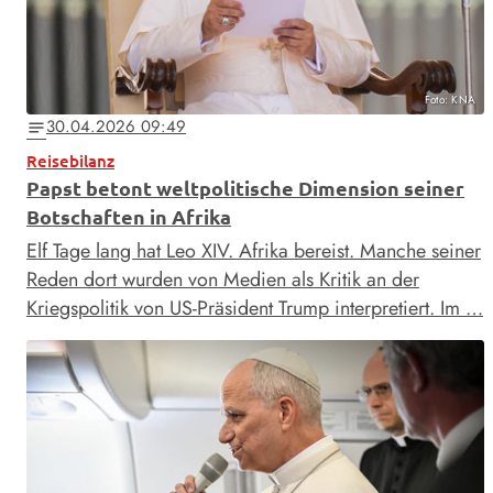
Foto: KNA
30.04.2026 09:49
notes
Reisebilanz
Papst betont weltpolitische Dimension seiner
Botschaften in Afrika
Elf Tage lang hat Leo XIV. Afrika bereist. Manche seiner
Reden dort wurden von Medien als Kritik an der
Kriegspolitik von US-Präsident Trump interpretiert. Im …