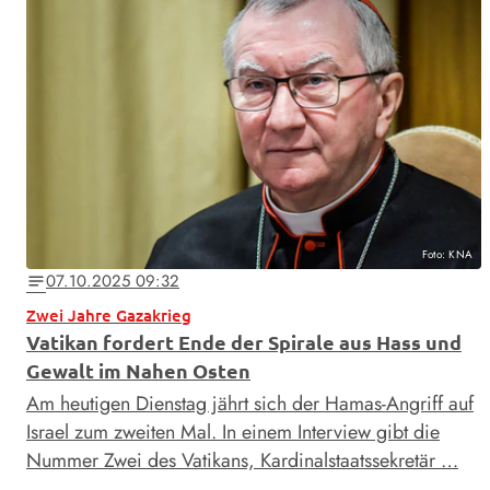
Foto: KNA
07.10.2025 09:32
notes
Zwei Jahre Gazakrieg
Vatikan fordert Ende der Spirale aus Hass und
Gewalt im Nahen Osten
Am heutigen Dienstag jährt sich der Hamas-Angriff auf
Israel zum zweiten Mal. In einem Interview gibt die
Nummer Zwei des Vatikans, Kardinalstaatssekretär …