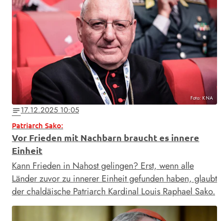
Foto: KNA
17.12.2025 10:05
notes
Patriarch Sako:
Vor Frieden mit Nachbarn braucht es innere
Einheit
Kann Frieden in Nahost gelingen? Erst, wenn alle
Länder zuvor zu innerer Einheit gefunden haben, glaubt
der chaldäische Patriarch Kardinal Louis Raphael Sako.