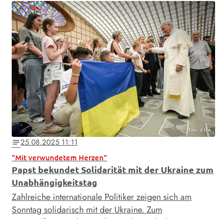
Foto: KNA
25.08.2025 11:11
notes
"Mit verwundetem Herzen"
Papst bekundet Solidarität mit der Ukraine zum
Unabhängigkeitstag
Zahlreiche internationale Politiker zeigen sich am
Sonntag solidarisch mit der Ukraine. Zum