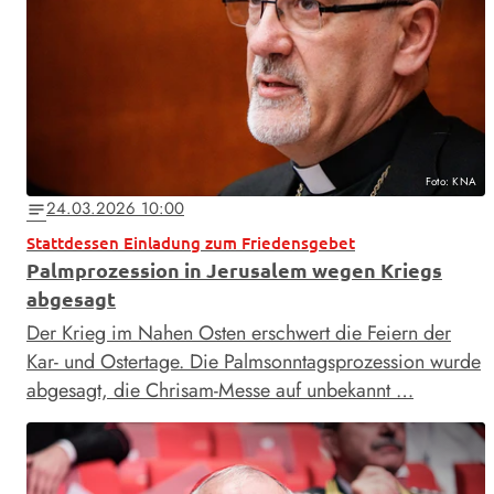
Foto: KNA
24.03.2026 10:00
notes
Stattdessen Einladung zum Friedensgebet
Palmprozession in Jerusalem wegen Kriegs
abgesagt
Der Krieg im Nahen Osten erschwert die Feiern der
Kar- und Ostertage. Die Palmsonntagsprozession wurde
abgesagt, die Chrisam-Messe auf unbekannt …