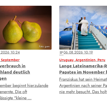
Foto: gem
.2026 10:24
06.08.2026 10:19
notes
b September
Uruguay, Argentinien, Peru
verbrauch in
Lange Lateinamerika-R
hland deutlich
Papstes im November b
gen
Franziskus hat sein Heimat
ember beginnt hierzulande
Argentinien nach seiner P
enernte. Die oft
nie mehr besucht. Das hol
lässigte "kleine …