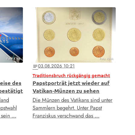
Foto: KNA
Foto: KNA
03.08.2026 10:21
notes
Traditionsbruch rückgängig gemacht
eise des
Papstporträt jetzt wieder auf
estätigt
Vatikan-Münzen zu sehen
land
Die Münzen des Vatikans sind unter
apstwahl
Sammlern begehrt. Unter Papst
t sein …
Franziskus verschwand das …