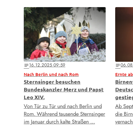
Foto: KNA
16.12.2025 09:59
06.08
notes
notes
Nach Berlin und nach Rom
Ernte a
Sternsinger besuchen
Birnen
Bundeskanzler Merz und Papst
Deutsc
Leo XIV.
gestie
Von Tür zu Tür und nach Berlin und
Ab Sept
Rom. Während tausende Sternsinger
die Birn
im Januar durch kalte Straßen …
vernach