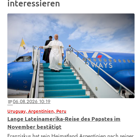
interessieren
Foto: KNA
06.08.2026 10:19
notes
Uruguay, Argentinien, Peru
Lange Lateinamerika-Reise des Papstes im
November bestätigt
Franziskus hat sein Heimatland Argentinien nach seiner