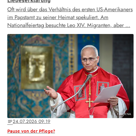
Oft wird über das Verhältnis des ersten US-Amerikaners
im Papstamt zu seiner Heimat spekuliert. Am
Nationalfeiertag besuchte Leo XIV. Migranten, aber …
Foto: KNA
24.07.2026 09:19
notes
Pause von der Pflege?