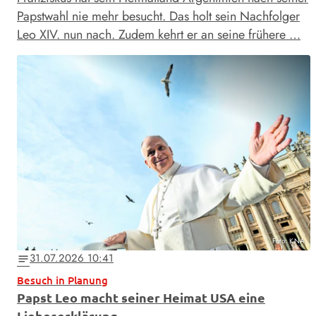
Papstwahl nie mehr besucht. Das holt sein Nachfolger
Leo XIV. nun nach. Zudem kehrt er an seine frühere …
Foto: KNA
31.07.2026 10:41
notes
Besuch in Planung
Papst Leo macht seiner Heimat USA eine
Liebeserklärung