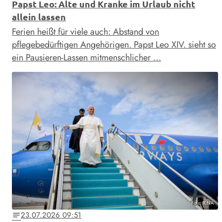
Papst Leo: Alte und Kranke im Urlaub nicht
allein lassen
Ferien heißt für viele auch: Abstand von
pflegebedürftigen Angehörigen. Papst Leo XIV. sieht so
ein Pausieren-Lassen mitmenschlicher …
Foto: KNA
23.07.2026 09:51
notes