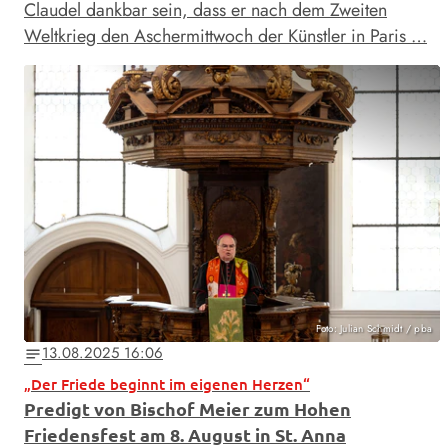
Claudel dankbar sein, dass er nach dem Zweiten
Weltkrieg den Aschermittwoch der Künstler in Paris …
Foto: Julian Schmidt / pba
13.08.2025 16:06
notes
„Der Friede beginnt im eigenen Herzen“
Predigt von Bischof Meier zum Hohen
Friedensfest am 8. August in St. Anna