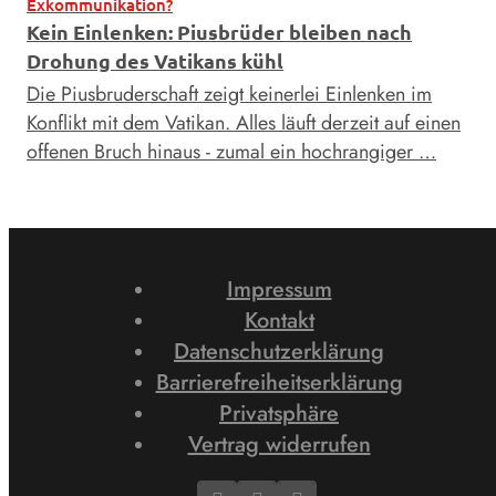
Exkommunikation?
Kein Einlenken: Piusbrüder bleiben nach
Drohung des Vatikans kühl
Die Piusbruderschaft zeigt keinerlei Einlenken im
Konflikt mit dem Vatikan. Alles läuft derzeit auf einen
offenen Bruch hinaus - zumal ein hochrangiger …
Impressum
Kontakt
Datenschutzerklärung
Barrierefreiheitserklärung
Privatsphäre
Vertrag widerrufen