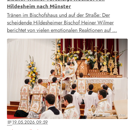
Hildesheim nach Münster
Tränen im Bischofshaus und auf der Straße: Der
scheidende Hildesheimer Bischof Heiner Wilmer
berichtet von vielen emotionalen Reaktionen auf …
Foto: KNA
19.05.2026 09:59
notes