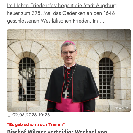
Im Hohen Friedensfest begeht die Stadt Augsburg
heuer zum 375. Mal das Gedenken an den 1648
geschlossenen Westfälischen Frieden. Im …
Foto: KNA
02.06.2026 10:26
notes
"Es gab schon auch Tränen"
Bischof Wilmer verteidigt Wechsel von