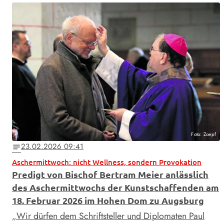
Foto: Zoepf
23.02.2026 09:41
notes
Aschermittwoch: nicht Wellness, sondern Provokation
Predigt von Bischof Bertram Meier anlässlich
des Aschermittwochs der Kunstschaffenden am
18. Februar 2026 im Hohen Dom zu Augsburg
„Wir dürfen dem Schriftsteller und Diplomaten Paul