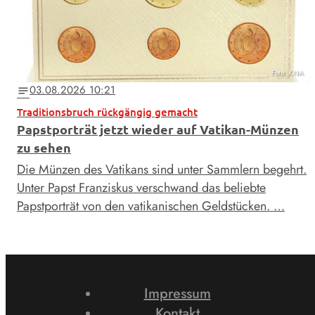
Foto: KNA
03.08.2026 10:21
notes
Traditionsbruch rückgängig gemacht
Papstporträt jetzt wieder auf Vatikan-Münzen
zu sehen
Die Münzen des Vatikans sind unter Sammlern begehrt.
Unter Papst Franziskus verschwand das beliebte
Papstporträt von den vatikanischen Geldstücken. …
Impressum
Kontakt