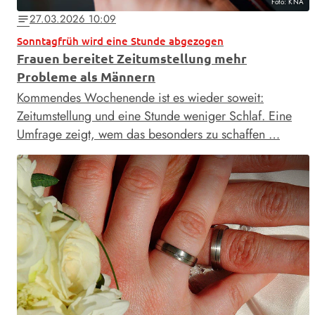
Foto: KNA
27.03.2026 10:09
notes
Sonntagfrüh wird eine Stunde abgezogen
Frauen bereitet Zeitumstellung mehr
Probleme als Männern
Kommendes Wochenende ist es wieder soweit:
Zeitumstellung und eine Stunde weniger Schlaf. Eine
Umfrage zeigt, wem das besonders zu schaffen …