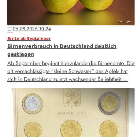
Foto: gem
06.08.2026 10:24
notes
Ernte ab September
Birnenverbrauch in Deutschland deutlich
gestiegen
Ab September beginnt hierzulande die Birnenernte. Die
oft vernachlässigte "kleine Schwester" des Apfels hat
sich in Deutschland zuletzt wachsender Beliebtheit …