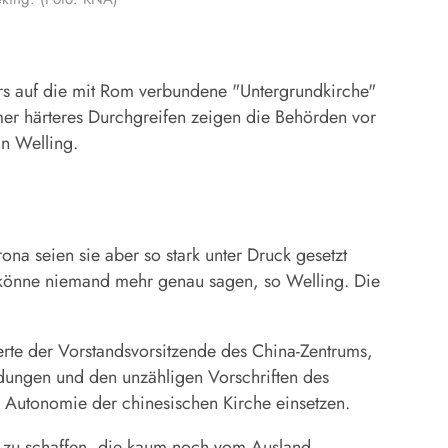
ers auf die mit Rom verbundene "Untergrundkirche"
mer härteres Durchgreifen zeigen die Behörden vor
in Welling.
na seien sie aber so stark unter Druck gesetzt
 könne niemand mehr genau sagen, so Welling. Die
terte der Vorstandsvorsitzende des China-Zentrums,
eidungen und den unzähligen Vorschriften des
ie Autonomie der chinesischen Kirche einsetzen.
ht zu schaffen, die kaum noch vom Ausland,