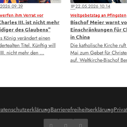
.2026 09:39
22.05.2026 10:14
notes
 werfen ihm Verrat vor
Weltgebetstag an Pfingsten
harles III. ist nicht mehr
Bischof Meier warnt v
idiger des Glaubens"
Einschränkungen für C
in China
s König verändert einen
ertealten Titel. Künftig will
Die katholische Kirche ruf
III. nicht mehr den …
Mai zum Gebet für Christe
auf. Weltkirche-Bischof B
atenschutzerklärung
Barrierefreiheitserklärung
Priva