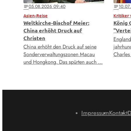
05.08.2026 09:40
10.07
notes
notes
Asien-Reise
Kritiker
Weltkirche-Bischof Meier:
König C
China erhöht Druck auf
"Verte
Christen
England
China erhöht den Druck auf seine
jahrhund
Sonderverwaltungszonen Macau
Charles 
und Hongkong. Das spürten auch …
Impressum
Kontakt
D