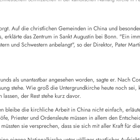
sorgt. Auf die christlichen Gemeinden in China und besond
, erklärte das Zentrum in Sankt Augustin bei Bonn. "Ein im
stern und Schwestern anbelangt", so der Direktor, Pater Mart
runds als unantastbar angesehen worden, sagte er. Nach Coro
sung stehe. Wie groß die Untergrundkirche heute noch sei,
n lassen, der Rest stehe kurz davor.
n bleibe die kirchliche Arbeit in China nicht einfach, erläu
chöfe, Priester und Ordensleute müssen in allem den Entsch
müssten sie versprechen, dass sie sich mit aller Kraft für d
eine eigene Nationalkirche unter völliger staatlicher Aufsic