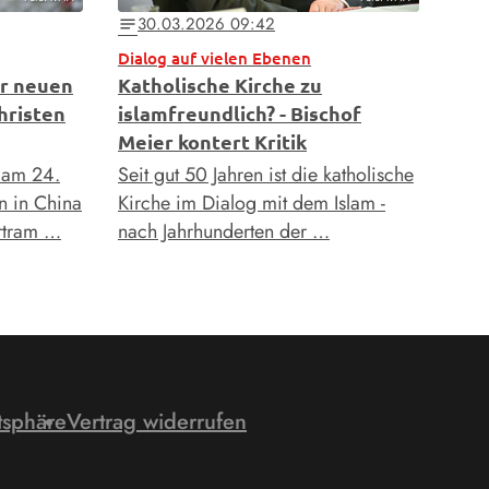
30.03.2026 09:42
notes
Dialog auf vielen Ebenen
or neuen
Katholische Kirche zu
hristen
islamfreundlich? - Bischof
Meier kontert Kritik
t am 24.
Seit gut 50 Jahren ist die katholische
n in China
Kirche im Dialog mit dem Islam -
ertram …
nach Jahrhunderten der …
tsphäre
Vertrag widerrufen