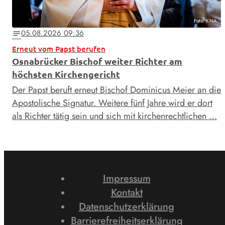
Foto: KNA
05.08.2026 09:36
notes
Erneut vom Papst berufen
Osnabrücker Bischof weiter Richter am
höchsten Kirchengericht
Der Papst beruft erneut Bischof Dominicus Meier an die
Apostolische Signatur. Weitere fünf Jahre wird er dort
als Richter tätig sein und sich mit kirchenrechtlichen …
Impressum
Kontakt
Datenschutzerklärung
Barrierefreiheitserklärung