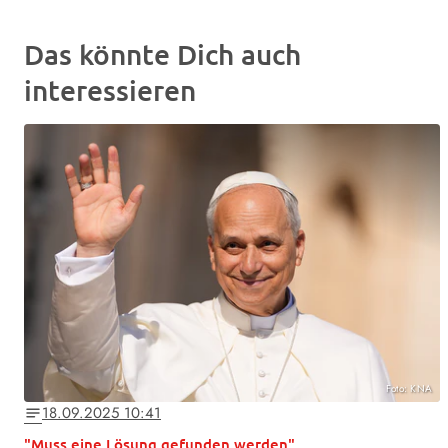
Das könnte Dich auch
interessieren
Foto: KNA
18.09.2025 10:41
notes
"Muss eine Lösung gefunden werden"