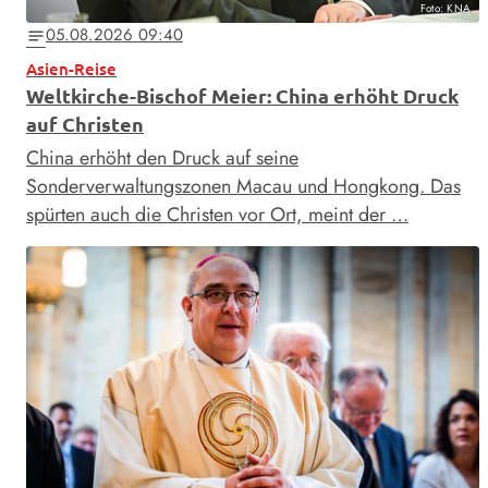
Foto: KNA
05.08.2026 09:40
notes
Asien-Reise
Weltkirche-Bischof Meier: China erhöht Druck
auf Christen
China erhöht den Druck auf seine
Sonderverwaltungszonen Macau und Hongkong. Das
spürten auch die Christen vor Ort, meint der …