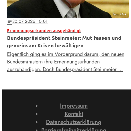
Foto: KNA
30.07.2026 10:01
notes
Ernennungsurkunden ausgehändigt
Bundespräsident Steinmeier: Mut fassen und
gemeinsam Krisen bewältigen
Eigentlich ging es im Vordergrund darum, den neuen
Bundesministern ihre Ernennungsurkunden
auszuhändigen. Doch Bundespräsident Steinmeier …
Impressum
Kontakt
Datenschutzerklärung
Barrierefreiheitserklärung