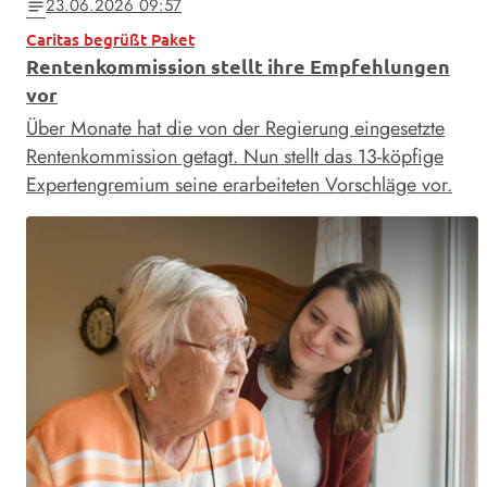
23.06.2026 09:57
notes
Caritas begrüßt Paket
Rentenkommission stellt ihre Empfehlungen
vor
Über Monate hat die von der Regierung eingesetzte
Rentenkommission getagt. Nun stellt das 13-köpfige
Expertengremium seine erarbeiteten Vorschläge vor.