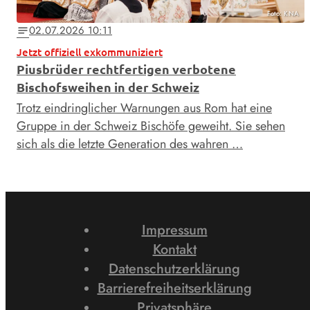
Foto: KNA
02.07.2026 10:11
notes
Jetzt offiziell exkommuniziert
Piusbrüder rechtfertigen verbotene
Bischofsweihen in der Schweiz
Trotz eindringlicher Warnungen aus Rom hat eine
Gruppe in der Schweiz Bischöfe geweiht. Sie sehen
sich als die letzte Generation des wahren …
Impressum
Kontakt
Datenschutzerklärung
Barrierefreiheitserklärung
Privatsphäre