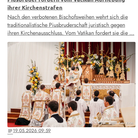
ihrer Kirchenstrafen
Nach den verbotenen Bischofsweihen wehrt sich die
traditionalistische Piusbruderschaft juristisch gegen
ihren Kirchenausschluss. Vom Vatikan fordert sie die …
Foto: KNA
19.05.2026 09:59
notes