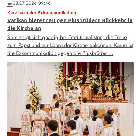
03.07.2026 09:48
notes
Kurz nach der Exkommunikation
Vatikan bietet reuigen Piusbrüdern Rückkehr in
die Kirche an
Rom zeigt sich gnädig bei Traditionalisten, die Treue
zum Papst und zur Lehre der Kirche bekennen. Kaum ist
die Exkommunikation gegen die Piusbrüder …