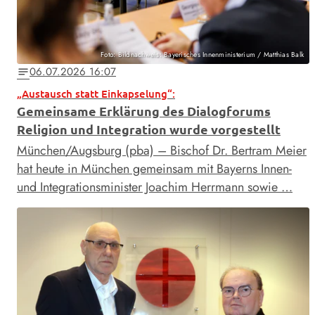
Foto: Bildnachweis: Bayerisches Innenministerium / Matthias Balk
06.07.2026 16:07
notes
„Austausch statt Einkapselung“:
Gemeinsame Erklärung des Dialogforums
Religion und Integration wurde vorgestellt
München/Augsburg (pba) – Bischof Dr. Bertram Meier
hat heute in München gemeinsam mit Bayerns Innen-
und Integrationsminister Joachim Herrmann sowie …