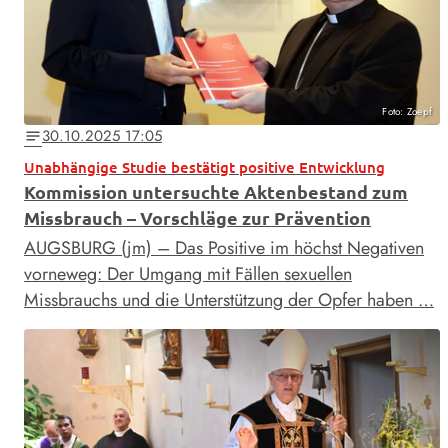
Foto: Zoepf
30.10.2025 17:05
notes
Unabhängige Studie bestätigt positive Entwicklung
Kommission untersuchte Aktenbestand zum
Missbrauch – Vorschläge zur Prävention
AUGSBURG (jm) – Das Positive im höchst Negativen
vorneweg: Der Umgang mit Fällen sexuellen
Missbrauchs und die Unterstützung der Opfer haben …