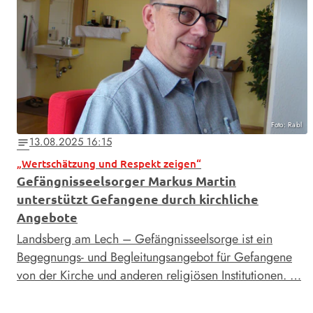
Foto: Rabl
13.08.2025 16:15
notes
„Wertschätzung und Respekt zeigen“
Gefängnisseelsorger Markus Martin
unterstützt Gefangene durch kirchliche
Angebote
Landsberg am Lech – Gefängnisseelsorge ist ein
Begegnungs- und Begleitungsangebot für Gefangene
von der Kirche und anderen religiösen Institutionen. …