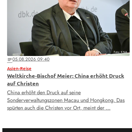
Foto: KNA
05.08.2026 09:40
notes
Asien-Reise
Weltkirche-Bischof Meier: China erhöht Druck
auf Christen
China erhöht den Druck auf seine
Sonderverwaltungszonen Macau und Hongkong. Das
spürten auch die Christen vor Ort, meint der …