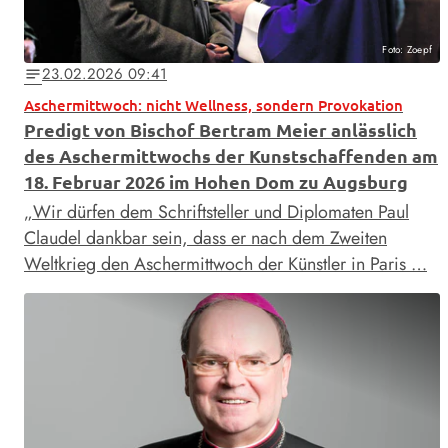
Foto: Zoepf
23.02.2026 09:41
notes
Aschermittwoch: nicht Wellness, sondern Provokation
Predigt von Bischof Bertram Meier anlässlich
des Aschermittwochs der Kunstschaffenden am
18. Februar 2026 im Hohen Dom zu Augsburg
„Wir dürfen dem Schriftsteller und Diplomaten Paul
Claudel dankbar sein, dass er nach dem Zweiten
Weltkrieg den Aschermittwoch der Künstler in Paris …