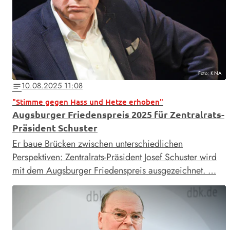
Foto: KNA
10.08.2025 11:08
notes
"Stimme gegen Hass und Hetze erhoben"
Augsburger Friedenspreis 2025 für Zentralrats-
Präsident Schuster
Er baue Brücken zwischen unterschiedlichen
Perspektiven: Zentralrats-Präsident Josef Schuster wird
mit dem Augsburger Friedenspreis ausgezeichnet. …