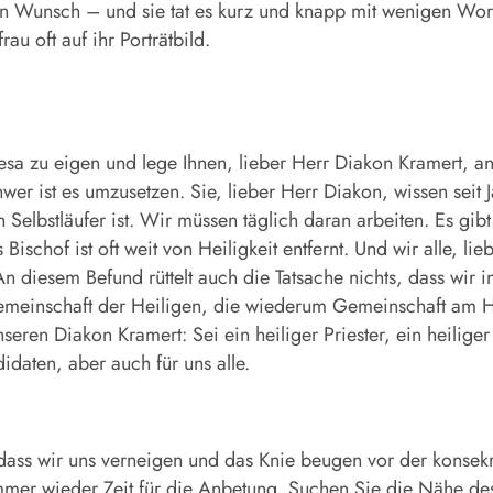
sen Wunsch – und sie tat es kurz und knapp mit wenigen Wort
u oft auf ihr Porträtbild.
a zu eigen und lege Ihnen, lieber Herr Diakon Kramert, ans
hwer ist es umzusetzen. Sie, lieber Herr Diakon, wissen seit
elbstläufer ist. Wir müssen täglich daran arbeiten. Es gib
ischof ist oft weit von Heiligkeit entfernt. Und wir alle, l
. An diesem Befund rüttelt auch die Tatsache nichts, dass wi
r Gemeinschaft der Heiligen, die wiederum Gemeinschaft am H
seren Diakon Kramert: Sei ein heiliger Priester, ein heiliger
daten, aber auch für uns alle.
 dass wir uns verneigen und das Knie beugen vor der konsekr
er wieder Zeit für die Anbetung. Suchen Sie die Nähe des