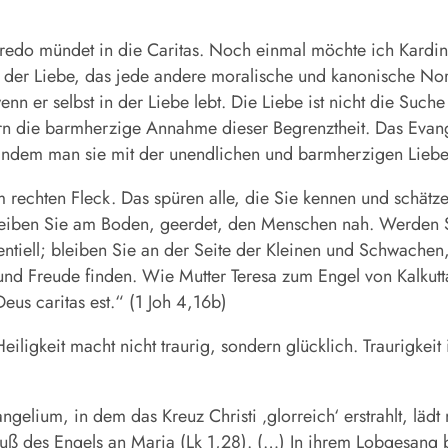
 Credo mündet in die Caritas. Noch einmal möchte ich Kar
der Liebe, das jede andere moralische und kanonische Norm u
enn er selbst in der Liebe lebt. Die Liebe ist nicht die Suc
rn die barmherzige Annahme dieser Begrenztheit. Das Evang
 indem man sie mit der unendlichen und barmherzigen Liebe 
rechten Fleck. Das spüren alle, die Sie kennen und schätz
Bleiben Sie am Boden, geerdet, den Menschen nah. Werden Si
ntiell; bleiben Sie an der Seite der Kleinen und Schwachen
nd Freude finden. Wie Mutter Teresa zum Engel von Kalkutta 
Deus caritas est.“ (1 Joh 4,16b)
igkeit macht nicht traurig, sondern glücklich. Traurigkeit 
ngelium, in dem das Kreuz Christi ‚glorreich‘ erstrahlt, lä
Gruß des Engels an Maria (Lk 1,28). (…) In ihrem Lobgesang 