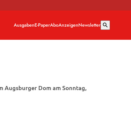
Ausgaben
E-Paper
Abo
Anzeigen
Newsletter
search
r im Augsburger Dom am Sonntag,