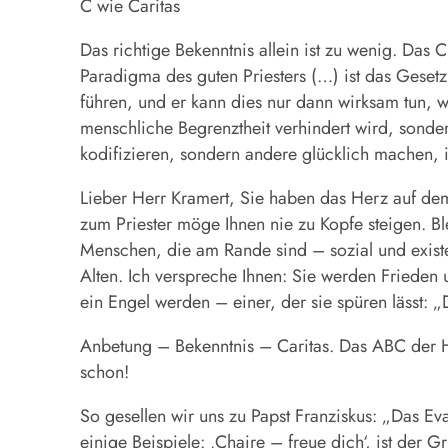
C wie Caritas
Das richtige Bekenntnis allein ist zu wenig. Das
Paradigma des guten Priesters (…) ist das Gesetz 
führen, und er kann dies nur dann wirksam tun, w
menschliche Begrenztheit verhindert wird, sonde
kodifizieren, sondern andere glücklich machen,
Lieber Herr Kramert, Sie haben das Herz auf dem 
zum Priester möge Ihnen nie zu Kopfe steigen. 
Menschen, die am Rande sind – sozial und existe
Alten. Ich verspreche Ihnen: Sie werden Frieden u
ein Engel werden – einer, der sie spüren lässt: „
Anbetung – Bekenntnis – Caritas. Das ABC der Heil
schon!
So gesellen wir uns zu Papst Franziskus: „Das Eva
einige Beispiele: ‚Chaire – freue dich‘, ist der 