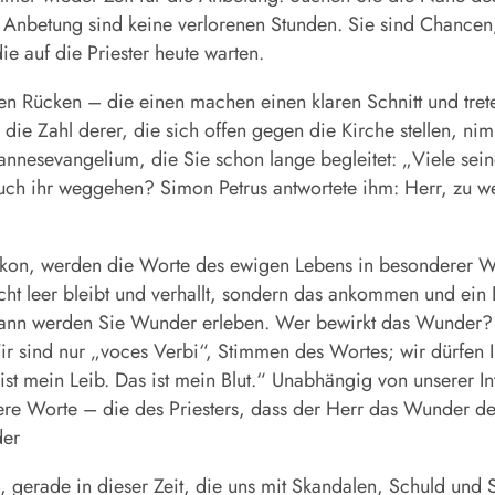
 Anbetung sind keine verlorenen Stunden. Sie sind Chancen
die auf die Priester heute warten.
 Rücken – die einen machen einen klaren Schnitt und trete
 die Zahl derer, die sich offen gegen die Kirche stellen, nimm
nesevangelium, die Sie schon lange begleitet: „Viele seine
t auch ihr weggehen? Simon Petrus antwortete ihm: Herr, zu
kon, werden die Worte des ewigen Lebens in besonderer Weis
icht leer bleibt und verhallt, sondern das ankommen und ein 
 dann werden Sie Wunder erleben. Wer bewirkt das Wunder? Der
 sind nur „voces Verbi“, Stimmen des Wortes; wir dürfen 
st mein Leib. Das ist mein Blut.“ Unabhängig von unserer In
sere Worte – die des Priesters, dass der Herr das Wunder de
der
d, gerade in dieser Zeit, die uns mit Skandalen, Schuld und S