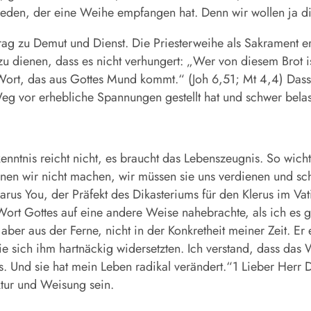
r jeden, der eine Weihe empfangen hat. Denn wir wollen ja di
rag zu Demut und Dienst. Die Priesterweihe als Sakrament er
 dienen, dass es nicht verhungert: „Wer von diesem Brot is
 Wort, das aus Gottes Mund kommt.“ (Joh 6,51; Mt 4,4) Das
g vor erhebliche Spannungen gestellt hat und schwer belas
nntnis reicht nicht, es braucht das Lebenszeugnis. So wicht
̈nnen wir nicht machen, wir müssen sie uns verdienen und 
us You, der Präfekt des Dikasteriums für den Klerus im Vat
 Wort Gottes auf eine andere Weise nahebrachte, als ich es 
aber aus der Ferne, nicht in der Konkretheit meiner Zeit. Er 
 sich ihm hartnäckig widersetzten. Ich verstand, dass das
s. Und sie hat mein Leben radikal verändert.“1 Lieber Herr 
ktur und Weisung sein.