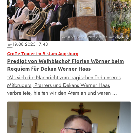
Foto: Ulrich Bobinger/Pressestelle Bistum Augsburg
19.08.2025 17:48
notes
Große Trauer im Bistum Augsburg
Predigt von Weihbischof Florian Wörner beim
Requiem für Dekan Werner Haas
"Als sich die Nachricht vom tragischen Tod unseres
Mitbruders, Pfarrers und Dekans Werner Haas
verbreitete, hielten wir den Atem an und waren …