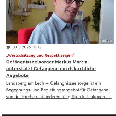
Foto: Rabl
13.08.2025 16:15
notes
„Wertschätzung und Respekt zeigen“
Gefängnisseelsorger Markus Martin
unterstützt Gefangene durch kirchliche
Angebote
Landsberg am Lech – Gefängnisseelsorge ist ein
Begegnungs- und Begleitungsangebot für Gefangene
von der Kirche und anderen religiösen Institutionen. …