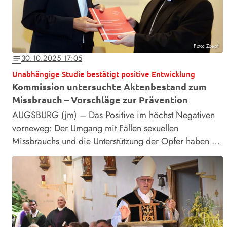
Foto: Zoepf
30.10.2025 17:05
notes
Unabhängige Studie bestätigt positive Entwicklung
Kommission untersuchte Aktenbestand zum
Missbrauch – Vorschläge zur Prävention
AUGSBURG (jm) – Das Positive im höchst Negativen
vorneweg: Der Umgang mit Fällen sexuellen
Missbrauchs und die Unterstützung der Opfer haben …