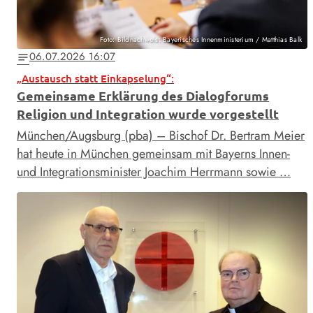
Foto: Bildnachweis: Bayerisches Innenministerium / Matthias Balk
06.07.2026 16:07
notes
„Austausch statt Einkapselung“:
Gemeinsame Erklärung des Dialogforums
Religion und Integration wurde vorgestellt
München/Augsburg (pba) – Bischof Dr. Bertram Meier
hat heute in München gemeinsam mit Bayerns Innen-
und Integrationsminister Joachim Herrmann sowie …