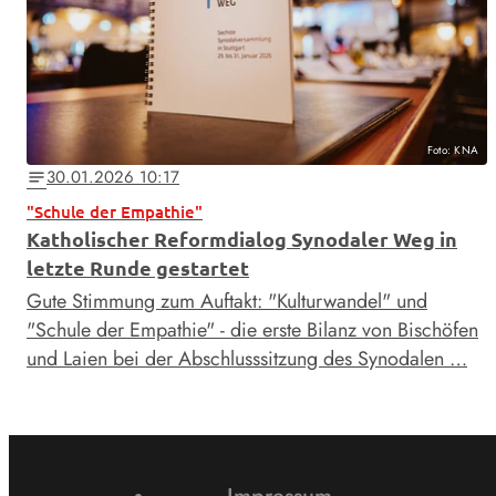
Foto: KNA
30.01.2026 10:17
notes
"Schule der Empathie"
Katholischer Reformdialog Synodaler Weg in
letzte Runde gestartet
Gute Stimmung zum Auftakt: "Kulturwandel" und
"Schule der Empathie" - die erste Bilanz von Bischöfen
und Laien bei der Abschlusssitzung des Synodalen …