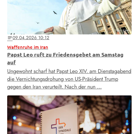
Foto: KNA
09.04.2026 10:12
notes
Waffenruhe im Iran
Papst Leo ruft zu Friedensgebet am Samstag
auf
Ungewohnt scharf hat Papst Leo XIV. am Dienstagabend
die Vernichtungsdrohung von US-Präsident Trump
gegen den Iran verurteilt. Nach der nun …