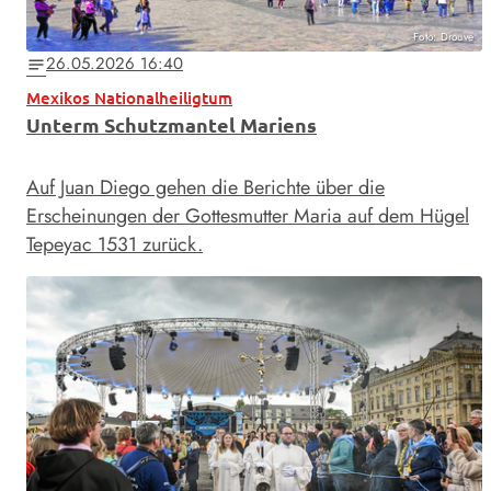
Foto: Drouve
26.05.2026 16:40
notes
Mexikos Nationalheiligtum
Unterm Schutzmantel Mariens
Auf Juan Diego gehen die Berichte über die
Erscheinungen der Gottesmutter Maria auf dem Hügel
Tepeyac 1531 zurück.