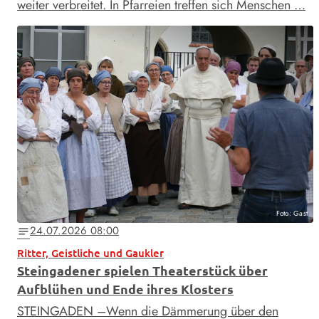
weiter verbreitet. In Pfarreien treffen sich Menschen …
Foto: Gast
24.07.2026 08:00
notes
Ritter, Geistliche und Gaukler
Steingadener spielen Theaterstück über
Aufblühen und Ende ihres Klosters
STEINGADEN –Wenn die Dämmerung über den