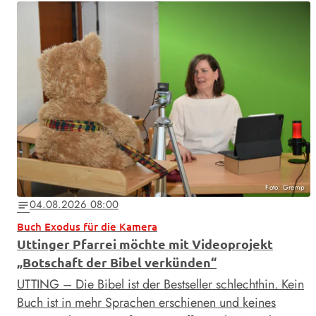
Foto: Gremp
04.08.2026 08:00
notes
Buch Exodus für die Kamera
Uttinger Pfarrei möchte mit Videoprojekt
„Botschaft der Bibel verkünden“
UTTING – Die Bibel ist der Bestseller schlechthin. Kein
Buch ist in mehr Sprachen erschienen und keines