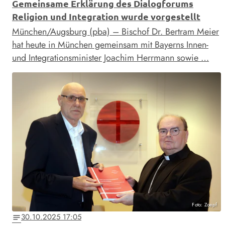
Gemeinsame Erklärung des Dialogforums
Religion und Integration wurde vorgestellt
München/Augsburg (pba) – Bischof Dr. Bertram Meier
hat heute in München gemeinsam mit Bayerns Innen-
und Integrationsminister Joachim Herrmann sowie …
Foto: Zoepf
30.10.2025 17:05
notes