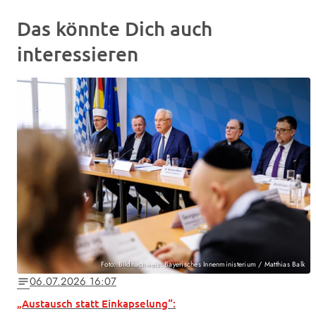
Das könnte Dich auch
interessieren
Foto: Bildnachweis: Bayerisches Innenministerium / Matthias Balk
06.07.2026 16:07
notes
„Austausch statt Einkapselung“: