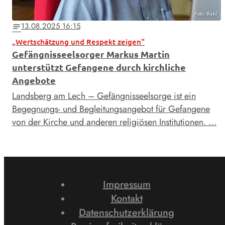
Foto: Rabl
13.08.2025 16:15
notes
„Wertschätzung und Respekt zeigen“
Gefängnisseelsorger Markus Martin
unterstützt Gefangene durch kirchliche
Angebote
Landsberg am Lech – Gefängnisseelsorge ist ein
Begegnungs- und Begleitungsangebot für Gefangene
von der Kirche und anderen religiösen Institutionen. …
Impressum
Kontakt
Datenschutzerklärung