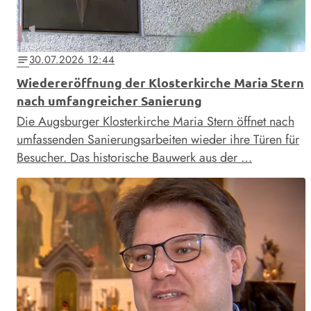
30.07.2026 12:44
notes
Wiedereröffnung der Klosterkirche Maria Stern
nach umfangreicher Sanierung
Die Augsburger Klosterkirche Maria Stern öffnet nach
umfassenden Sanierungsarbeiten wieder ihre Türen für
Besucher. Das historische Bauwerk aus der …