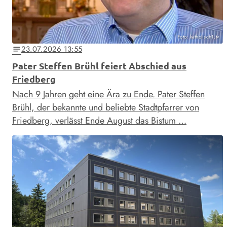
Foto: katholisch1.tv
23.07.2026 13:55
notes
Pater Steffen Brühl feiert Abschied aus
Friedberg
Nach 9 Jahren geht eine Ära zu Ende. Pater Steffen
Brühl, der bekannte und beliebte Stadtpfarrer von
Friedberg, verlässt Ende August das Bistum …