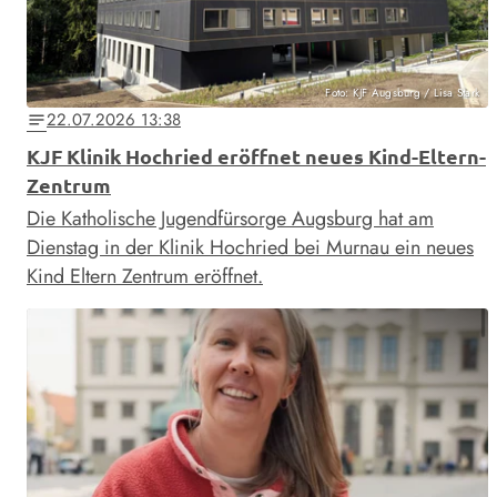
Foto: KJF Augsburg / Lisa Stark
22.07.2026 13:38
notes
KJF Klinik Hochried eröffnet neues Kind-Eltern-
Zentrum
Die Katholische Jugendfürsorge Augsburg hat am
Dienstag in der Klinik Hochried bei Murnau ein neues
Kind Eltern Zentrum eröffnet.