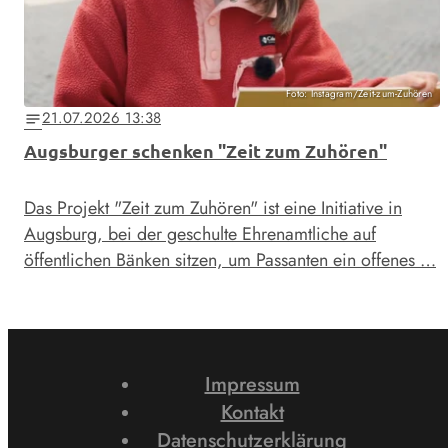
Foto: Instagram/Zeit-zum-Zuhören
21.07.2026 13:38
notes
Augsburger schenken "Zeit zum Zuhören"
Das Projekt "Zeit zum Zuhören" ist eine Initiative in
Augsburg, bei der geschulte Ehrenamtliche auf
öffentlichen Bänken sitzen, um Passanten ein offenes …
Impressum
Kontakt
Datenschutzerklärung