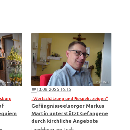
Bistum Augsburg
Foto: Rabl
13.08.2025 16:15
notes
gsburg
„Wertschätzung und Respekt zeigen“
of
Gefängnisseelsorger Markus
Requiem
Martin unterstützt Gefangene
s
durch kirchliche Angebote
om
Landsberg am Lech –