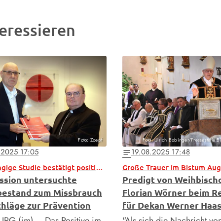
eressieren
Foto: Zoepf
Foto: Ulrich Bobinger/Pressestelle 
.2025 17:05
19.08.2025 17:48
notes
Unabhängige Studie bestätigt positive Entwicklung
Große Trauer im Bistum Au
sion untersuchte
Predigt von Weihbisch
estand zum Missbrauch
Florian Wörner beim 
chläge zur Prävention
für Dekan Werner Haa
G (jm) – Das Positive im
"Als sich die Nachricht v