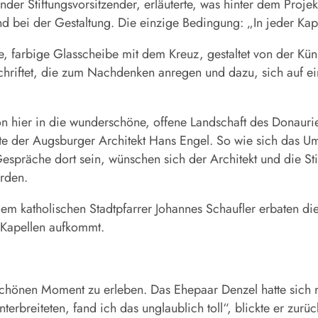
tender Stiftungsvorsitzender, erläuterte, was hinter dem Proj
 bei der Gestaltung. Die einzige Bedingung: „In jeder Kape
, farbige Glasscheibe mit dem Kreuz, gestaltet von der Küns
chriftet, die zum Nachdenken anregen und dazu, sich auf ei
on hier in die wunderschöne, offene Landschaft des Donaurie
te der Augsburger Architekt Hans Engel. So wie sich das Um
espräche dort sein, wünschen sich der Architekt und die Sti
erden.
em katholischen Stadtpfarrer Johannes Schaufler erbaten d
er Kapellen aufkommt.
önen Moment zu erleben. Das Ehepaar Denzel hatte sich mi
nterbreiteten, fand ich das unglaublich toll“, blickte er zu