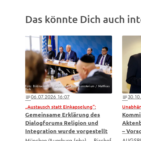
Das könnte Dich auch int
Foto: Bildnachweis: Bayerisches Innenministerium / Matthias
Balk
06.07.2026 16:07
30.10
notes
notes
„Austausch statt Einkapselung“:
Gemeinsame Erklärung des
Kommis
Dialogforums Religion und
Aktenb
Integration wurde vorgestellt
– Vors
München/Augsburg (pba) – Bischof
AUGSBUR