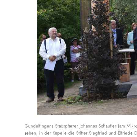
Gundelfingens Stadtpfarrer Johannes Schaufler (am Mikro
sehen, in der Kapelle die Stifter Siegfried und Elfriede 