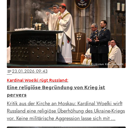
Foto: Erzbistum Köln/Tomasetti
23.01.2026 09:43
notes
Kardinal Woelki rügt Russland:
Eine religiöse Begründung von Krieg ist
pervers
Kritik aus der Kirche an Moskau: Kardinal Woelki wirft
Russland eine religiöse Überhöhung des Ukraine-Kriegs
vor. Keine militärische Aggression lasse sich mit …