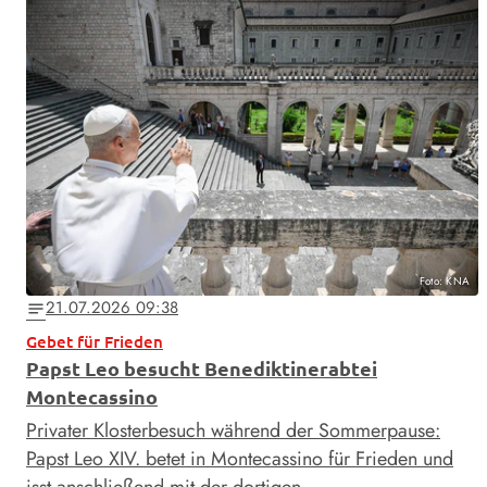
Foto: KNA
21.07.2026 09:38
notes
Gebet für Frieden
Papst Leo besucht Benediktinerabtei
Montecassino
Privater Klosterbesuch während der Sommerpause:
Papst Leo XIV. betet in Montecassino für Frieden und
isst anschließend mit der dortigen …