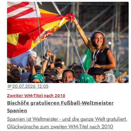
Foto: KNA
20.07.2026 12:05
notes
Zweiter WM-Titel nach 2010
Bischöfe gratulieren Fußball-Weltmeister
Spanien
Spanien ist Weltmeister - und die ganze Welt gratuliert.
Glückwünsche zum zweiten WM-Titel nach 2010