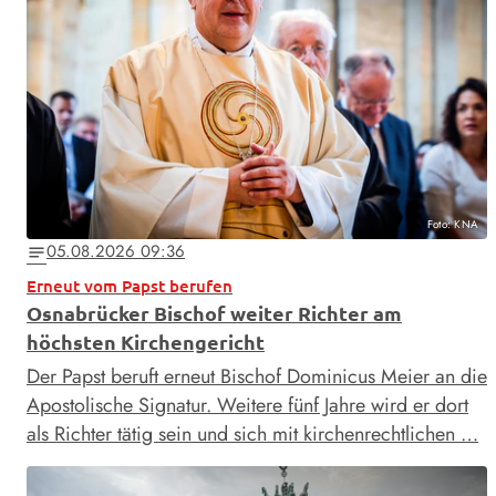
Foto: KNA
05.08.2026 09:36
notes
Erneut vom Papst berufen
Osnabrücker Bischof weiter Richter am
höchsten Kirchengericht
Der Papst beruft erneut Bischof Dominicus Meier an die
Apostolische Signatur. Weitere fünf Jahre wird er dort
als Richter tätig sein und sich mit kirchenrechtlichen …