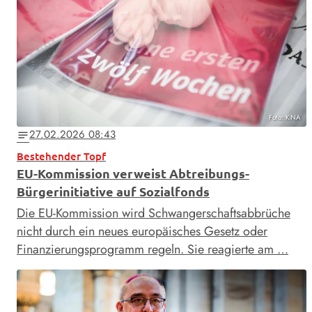
Foto: KNA
27.02.2026 08:43
notes
Bestehender Topf
EU-Kommission verweist Abtreibungs-
Bürgerinitiative auf Sozialfonds
Die EU-Kommission wird Schwangerschaftsabbrüche
nicht durch ein neues europäisches Gesetz oder
Finanzierungsprogramm regeln. Sie reagierte am …