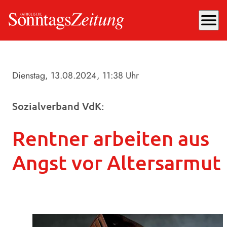
menu
Dienstag, 13.08.2024
, 11:38 Uhr
Sozialverband VdK:
Rentner arbeiten aus
Angst vor Altersarmut