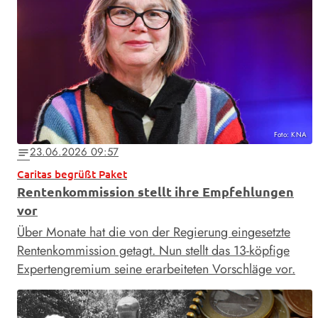
Foto: KNA
23.06.2026 09:57
notes
Caritas begrüßt Paket
Rentenkommission stellt ihre Empfehlungen
vor
Über Monate hat die von der Regierung eingesetzte
Rentenkommission getagt. Nun stellt das 13-köpfige
Expertengremium seine erarbeiteten Vorschläge vor.