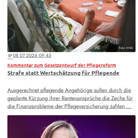
Foto: KNA
08.07.2026 09:45
notes
Kommentar zum Gesetzentwurf der Pflegereform
Strafe statt Wertschätzung für Pflegende
Ausgerechnet pflegende Angehörige sollen durch die
geplante Kürzung ihrer Rentenansprüche die Zeche für
die Finanzprobleme der Pflegeversicherung zahlen …