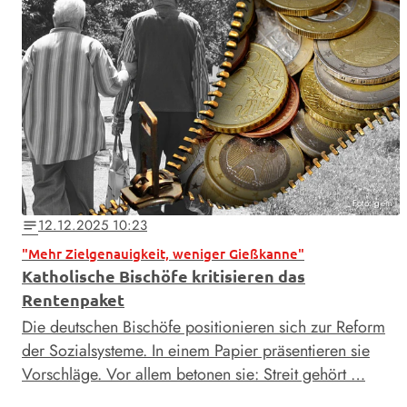
Foto: gem
12.12.2025 10:23
notes
"Mehr Zielgenauigkeit, weniger Gießkanne"
Katholische Bischöfe kritisieren das
Rentenpaket
Die deutschen Bischöfe positionieren sich zur Reform
der Sozialsysteme. In einem Papier präsentieren sie
Vorschläge. Vor allem betonen sie: Streit gehört …